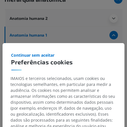
Anatomia humana 2
Anatomia humana 1
Anatomia sistêmica
>
Articulações; Sistema articular
>
Continuar sem aceitar
Articulações do tórax
>
Sincondroses do tórax
Preferências cookies
Estruturas subjacentes:
Sincondrose costesternal
IMAIOS e terceiros selecionados, usam cookies ou
Sincondrose da primeira costela (Sincondrose
tecnologias semelhantes, em particular para medir a
costesternal)
audiência. Os cookies nos permitem analisar e
armazenar informações como as características do seu
Sincondrose esternal
dispositivo, assim como determinados dados pessoais
Articulações costocondrais
(por exemplo, endereços IP, dados de navegação, uso
ou geolocalização, identificadores exclusivos). Esses
dados são processados para as seguintes finalidades:
análise e melhoria da experiência do usuário e/ou