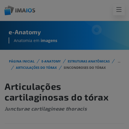
e-Anatomy
Anatomia em
imagens
PÁGINA INICIAL
E-ANATOMY
ESTRUTURAS ANATÔMICAS
...
ARTICULAÇÕES DO TÓRAX
SINCONDROSES DO TÓRAX
Articulações
cartilaginosas do tórax
Juncturae cartilagineae thoracis