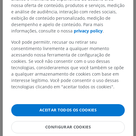
nossa oferta de conteúdo, produtos e serviços, medição
Traduções
e análise de audiência, interação com redes sociais,
exibição de conteúdo personalizado, medição de
desempenho e apelo de conteúdo. Para mais
informações, consulte o nossa
privacy policy
.
Encontrou um erro?
Você pode permiitr, recusar ou retirar seu
Não hesite em nos sugerir uma correção, tradução ou
consentimento livremente a qualquer momento
melhora de conteúdo.
acessando nossa ferramenta de configuração de
cookies. Se você não consentir com o uso dessas
tecnologias, consideraremos que você também se opõe
Relatar um problema
a qualquer armazenamento de cookies com base em
interesse legítimo. Você pode consentir o uso dessas
tecnologias clicando em "aceitar todos os cookies".
BAIXE O APLICATIVO
ACEITAR TODOS OS COOKIES
CONFIGURAR COOKIES