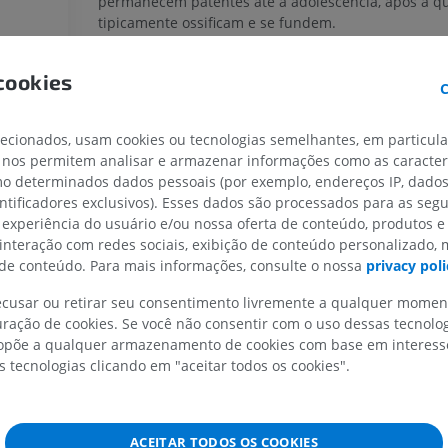
permanecem patentes até a adolescência, após a q
tipicamente ossificam e se fundem.
Sindesmose dento-alveolar
MEMBRO SUPERIOR
MEMBRO INFERIOR
cookies
C
Articulações cartilaginosas do crânio
, representadas 
sincondroses do crânio
, que são articulações cartilagi
IRM do membro superior
Membro inferi
encontradas principalmente na base do crânio, como 
lecionados, usam cookies ou tecnologias semelhantes, em particul
IRM
Ilustrações
sincondroses esfeno-occipital, intraesfenóidea e pré-e
 nos permitem analisar e armazenar informações como as caracterí
PREMIUM
PREMIUM
Essas articulações funcionam como centros de cresci
omo determinados dados pessoais (por exemplo, endereços IP, dado
durante o desenvolvimento inicial e ossificam com a i
entificadores exclusivos). Esses dados são processados para as segu
IRM do ombro
Radiografias 
 experiência do usuário e/ou nossa oferta de conteúdo, produtos e
Articulações do crânio
, incluindo a
articulação
IRM
inferior
 interação com redes sociais, exibição de conteúdo personalizado,
temporomandibular
e a
articulação atlantoccipital
Radiografias
PREMIUM
e conteúdo. Para mais informações, consulte o nossa
privacy poli
GRÁTIS
recusar ou retirar seu consentimento livremente a qualquer mome
IRM do carpo
A tradução está incorreta?
RELATAR
ração de cookies. Se você não consentir com o uso dessas tecnolo
IRM
IRM do membro
põe a qualquer armazenamento de cookies com base em interesse
IRM
PREMIUM
s tecnologias clicando em "aceitar todos os cookies".
PREMIUM
IRM do cotovelo
IRM
Ressonância m
ACEITAR TODOS OS COOKIES
quadril