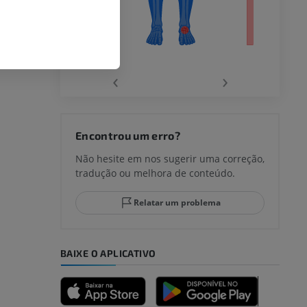
‹
›
joelho
Encontrou um erro?
Não hesite em nos sugerir uma correção,
tradução ou melhora de conteúdo.
lo e do
Relatar um problema
BAIXE O APLICATIVO