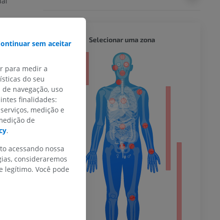
ual
CORPO 
Selecionar uma zona
ontinuar sem aceitar
pelas
nosas
or
as
ar para medir a
sfeno-septal.
sticas do seu
mento
s de navegação, uso
dade.
intes finalidades:
do membro
 serviços, medição e
 medição de
cy
.
nto acessando nossa
gias, consideraremos
 inferior
 legítimo. Você pode
agnética do