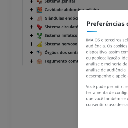
Sistema genital
Cavidade abdomino-pélvica
Glândulas endócrinas
TARSO-PÉ
Preferências 
Sistema circulatório
Sistema linfático
joelho
IRM do tornozelo
IMAIOS e terceiros se
IRM
Sistema nervoso
audiência. Os cookies
UM
PREMIUM
dispositivo, assim c
Órgãos dos sentidos
ou geolocalização, id
Tegumento comum
afia do joelho
Antepé IRM
análise e melhoria da
afia CT
IRM
análise de audiência,
UM
PREMIUM
desempenho e apelo d
Você pode permiitr, 
 membro inferior
IRM do membro inferior
ferramenta de configu
IRM
que você também se o
UM
PREMIUM
consentir o uso dessa
rafias do membro
Radiografias do membro
r
inferior
rafias
Radiografias