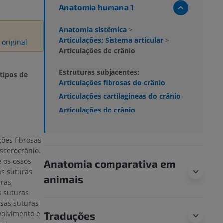
Anatomia humana 1
Anatomia sistêmica
>
Articulações; Sistema articular
>
original
Articulações do crânio
Estruturas subjacentes:
 tipos de
Articulações fibrosas do crânio
Articulações cartilagineas do crânio
Articulações do crânio
ções fibrosas
scerocrânio.
e os ossos
Anatomia comparativa em
 as suturas
animais
uras
s suturas
ssas suturas
volvimento e
Traduções