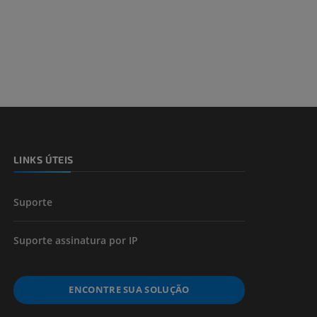
dade inferior
 e ossos)
LINKS ÚTEIS
 dos membros
Suporte
Suporte assinatura por IP
ENCONTRE SUA SOLUÇÃO