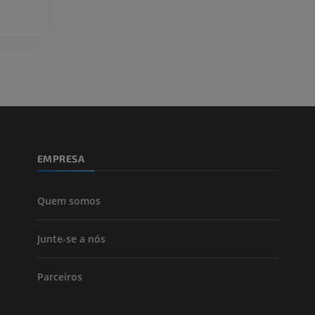
Visible Human Project
Fotografia
CTA da extremi
TC
PREMIUM
PREMIUM
Perna (artérias
TC
GRÁTIS
EMPRESA
Arteriografia
inferiores
Angiografia
Quem somos
GRÁTIS
Junte-se a nós
Parceiros