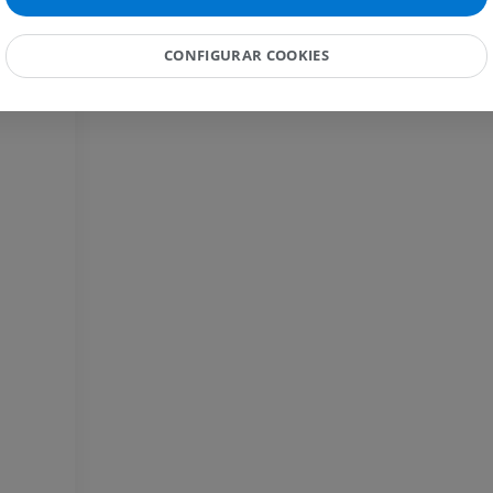
PREMIUM
IRM
PREMIUM
CONFIGURAR COOKIES
IRM da mão
IRM
IRM do joelho
PREMIUM
IRM
PREMIUM
Radiografias do membro
superior
Radiografias
Artrografia do 
Artrografia CT
PREMIUM
PREMIUM
Membro superior
Ilustrações
IRM do torneze
retropé
PREMIUM
IRM
PREMIUM
Arteriografia do membro
superior
Angiografia
Antepé IRM
IRM
GRÁTIS
PREMIUM