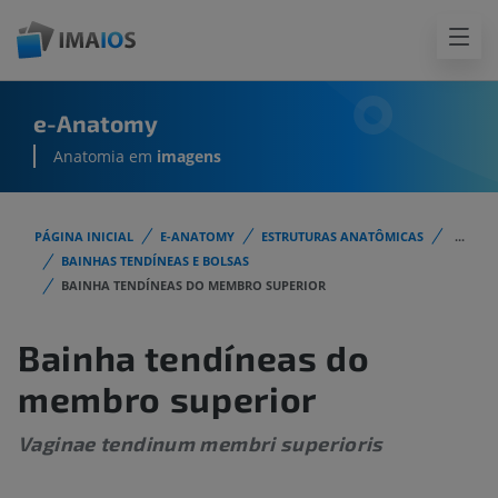
e-Anatomy
Anatomia em
imagens
PÁGINA INICIAL
E-ANATOMY
ESTRUTURAS ANATÔMICAS
...
BAINHAS TENDÍNEAS E BOLSAS
BAINHA TENDÍNEAS DO MEMBRO SUPERIOR
Bainha tendíneas do
membro superior
Vaginae tendinum membri superioris