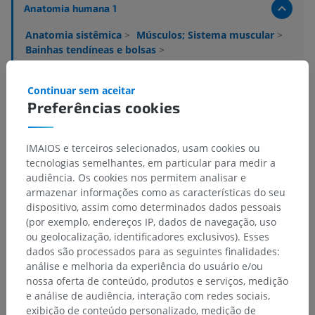
Anatomia humana 1
Anatomia sistêmica
>
Músculos; Sistema muscular
>
Bainhas tendíneas e bolsas
>
Bainha tendíneas do membro superior
Continuar sem aceitar
Estruturas subjacentes:
Preferências cookies
Bainha tendinea intertubercular
Bainha dos tendões do carpo
Bainhas fibrosas dos dedos da mão
IMAIOS e terceiros selecionados, usam cookies ou
tecnologias semelhantes, em particular para medir a
Bainhas sinoviais dos dedos da mão
audiência. Os cookies nos permitem analisar e
armazenar informações como as características do seu
dispositivo, assim como determinados dados pessoais
(por exemplo, endereços IP, dados de navegação, uso
ou geolocalização, identificadores exclusivos). Esses
Traduções
dados são processados para as seguintes finalidades:
análise e melhoria da experiência do usuário e/ou
nossa oferta de conteúdo, produtos e serviços, medição
e análise de audiência, interação com redes sociais,
Encontrou um erro?
exibição de conteúdo personalizado, medição de