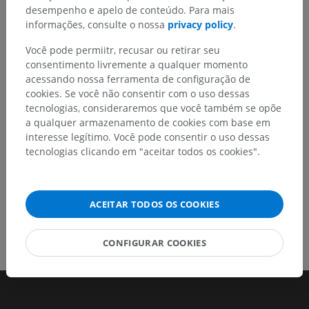
desempenho e apelo de conteúdo. Para mais
Não hesite em nos sugerir uma correção, tradução ou
informações, consulte o nossa
privacy policy
.
melhora de conteúdo.
Você pode permiitr, recusar ou retirar seu
Relatar um problema
consentimento livremente a qualquer momento
acessando nossa ferramenta de configuração de
cookies. Se você não consentir com o uso dessas
tecnologias, consideraremos que você também se opõe
BAIXE O APLICATIVO
a qualquer armazenamento de cookies com base em
interesse legítimo. Você pode consentir o uso dessas
tecnologias clicando em "aceitar todos os cookies".
ACEITAR TODOS OS COOKIES
CONFIGURAR COOKIES