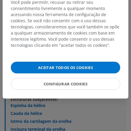
Você pode permiitr, recusar ou retirar seu
consentimento livremente a qualquer momento
acessando nossa ferramenta de configuração de
cookies. Se você não consentir com o uso dessas
tecnologias, consideraremos que você também se opõe
a qualquer armazenamento de cookies com base em
interesse legítimo. Você pode consentir o uso dessas
Hierarquia anatômica
tecnologias clicando em "aceitar todos os cookies".
Anatomia humana 2
ACEITAR TODOS OS COOKIES
Corpo humano
>
Sistema músculoesquelético
>
Sistema esquelético
>
Cartilagens da orelha
>
CONFIGURAR COOKIES
Cartilagem da orelha
Estruturas subjacentes:
Espinha da hélice
Cauda da hélice
Istmo da cartilagem da orelha
Incisura terminal da orelha