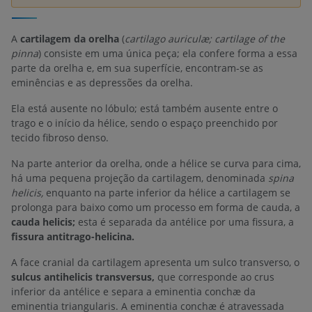
A
cartilagem da orelha
(
cartilago auriculæ; cartilage of the
pinna
) consiste em uma única peça; ela confere forma a essa
parte da orelha e, em sua superfície, encontram-se as
eminências e as depressões da orelha.
Ela está ausente no lóbulo; está também ausente entre o
trago e o início da hélice, sendo o espaço preenchido por
tecido fibroso denso.
Na parte anterior da orelha, onde a hélice se curva para cima,
há uma pequena projeção da cartilagem, denominada
spina
helicis,
enquanto na parte inferior da hélice a cartilagem se
prolonga para baixo como um processo em forma de cauda, a
cauda helicis;
esta é separada da antélice por uma fissura, a
fissura antitrago-helicina.
A face cranial da cartilagem apresenta um sulco transverso, o
sulcus antihelicis transversus,
que corresponde ao crus
inferior da antélice e separa a eminentia conchæ da
eminentia triangularis. A eminentia conchæ é atravessada