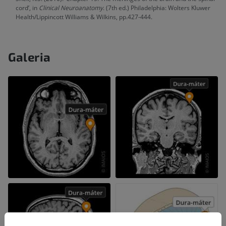
cord’, in
Clinical Neuroanatomy
. (7th ed.) Philadelphia: Wolters Kluwer
Health/Lippincott Williams & Wilkins, pp.427-444.
Galeria