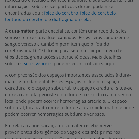
informações sobre essas partições durais podem ser
encontradas aqui:
foice do cérebro
,
foice do cerebelo
,
tentório do cerebelo
e
diafragma da sela
.
A
dura-máter
, parte encefálica, contém uma rede de seios
venosos entre suas duas camadas. Esses seios conduzem o
sangue venoso e também permitem que o líquido
cerebrospinal (LCS) drene para seu interior por meio das
vilosidades/granulações subaracnóideas. Mais detalhes
sobre os
seios venosos
podem ser encontrados aqui.
A compreensão dos espaços importantes associados à dura-
máter é fundamental. Esses espaços incluem o espaço
extradural e o espaço subdural. O espaço extradural situa-se
entre a camada periosteal da dura e o osso do crânio, sendo
local onde podem ocorrer hemorragias arteriais. O espaço
subdural, localizado entre a dura e a aracnóide-máter, é onde
podem ocorrer hemorragias subdurais venosas.
Em relação à inervação, a dura-máter recebe nervos
provenientes do trigêmeo, do vago e dos três primeiros
nervos espinais cervicais. Quando a dura-máter abaixo do