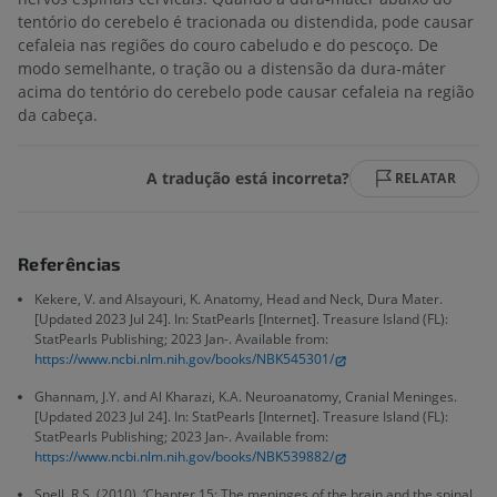
tentório do cerebelo é tracionada ou distendida, pode causar
cefaleia nas regiões do couro cabeludo e do pescoço. De
modo semelhante, o tração ou a distensão da dura-máter
acima do tentório do cerebelo pode causar cefaleia na região
da cabeça.
A tradução está incorreta?
RELATAR
Referências
Kekere, V. and Alsayouri, K. Anatomy, Head and Neck, Dura Mater.
[Updated 2023 Jul 24]. In: StatPearls [Internet]. Treasure Island (FL):
StatPearls Publishing; 2023 Jan-. Available from:
https://www.ncbi.nlm.nih.gov/books/NBK545301/
Ghannam, J.Y. and Al Kharazi, K.A. Neuroanatomy, Cranial Meninges.
[Updated 2023 Jul 24]. In: StatPearls [Internet]. Treasure Island (FL):
StatPearls Publishing; 2023 Jan-. Available from:
https://www.ncbi.nlm.nih.gov/books/NBK539882/
Snell, R.S. (2010). ‘Chapter 15: The meninges of the brain and the spinal