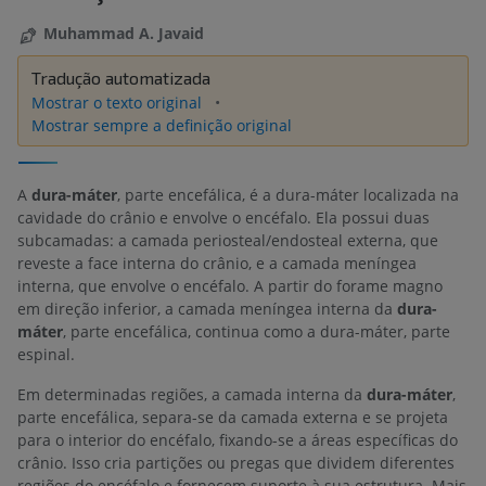
Muhammad A. Javaid
Tradução automatizada
Mostrar o texto original
Mostrar sempre a definição original
A
dura-máter
, parte encefálica, é a dura-máter localizada na
cavidade do crânio e envolve o encéfalo. Ela possui duas
subcamadas: a camada periosteal/endosteal externa, que
reveste a face interna do crânio, e a camada meníngea
interna, que envolve o encéfalo. A partir do forame magno
em direção inferior, a camada meníngea interna da
dura-
máter
, parte encefálica, continua como a dura-máter, parte
espinal.
Em determinadas regiões, a camada interna da
dura-máter
,
parte encefálica, separa-se da camada externa e se projeta
para o interior do encéfalo, fixando-se a áreas específicas do
crânio. Isso cria partições ou pregas que dividem diferentes
regiões do encéfalo e fornecem suporte à sua estrutura. Mais