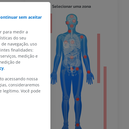
CORPO 
Selecionar uma zona
ontinuar sem aceitar
or
ar para medir a
sticas do seu
s de navegação, uso
do membro
intes finalidades:
 serviços, medição e
 medição de
cy
.
nto acessando nossa
 inferior
gias, consideraremos
 legítimo. Você pode
agnética do