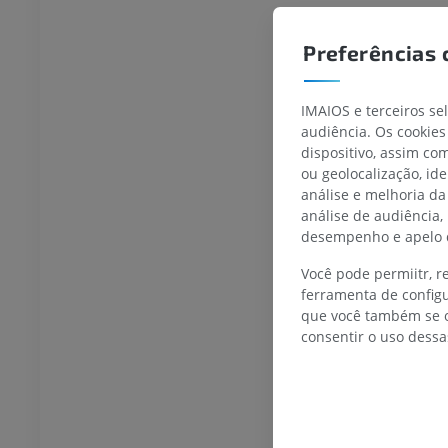
TARSO-PÉ
Preferências 
joelho
IRM do tornozelo
IRM
IMAIOS e terceiros se
UM
PREMIUM
audiência. Os cookies
dispositivo, assim c
afia do joelho
Antepé IRM
ou geolocalização, id
afia CT
IRM
análise e melhoria da
UM
PREMIUM
análise de audiência,
desempenho e apelo d
 membro inferior
IRM do membro inferior
Você pode permiitr, 
IRM
ferramenta de configu
UM
PREMIUM
que você também se o
consentir o uso dessa
rafias do membro
Radiografias do membro
r
inferior
rafias
Radiografias
S
GRÁTIS