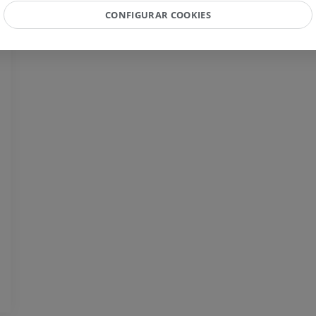
IRM
CONFIGURAR COOKIES
IRM do joelho
PREMIUM
IRM
PREMIUM
Radiografias do membro
superior
Radiografias
Artrografia do 
Artrografia CT
PREMIUM
PREMIUM
Membro superior
Ilustrações
IRM do torneze
retropé
PREMIUM
IRM
PREMIUM
Arteriografia do membro
superior
Angiografia
Antepé IRM
IRM
GRÁTIS
PREMIUM
Visible Human Project
Fotografia
CTA da extremi