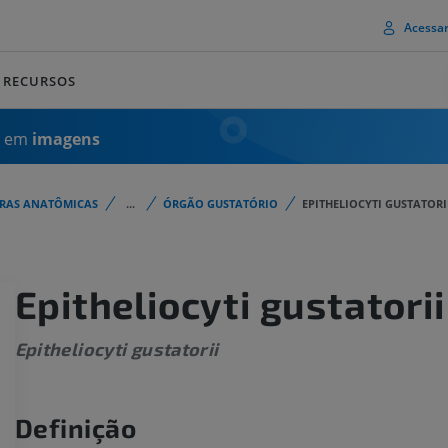
Acessa
RECURSOS
a em
imagens
URAS ANATÔMICAS
...
ÓRGÃO GUSTATÓRIO
EPITHELIOCYTI GUSTATORI
Epitheliocyti gustatorii
Epitheliocyti gustatorii
Definição