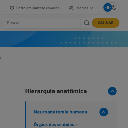
r
Entre em contato conosco
Idiomas
ASSINAR
I
Hierarquia anatômica
Neuroanatomia humana
Órgãos dos sentidos
>