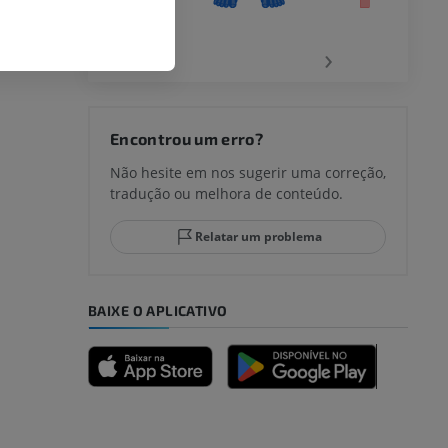
‹
›
joelho
Encontrou um erro?
Não hesite em nos sugerir uma correção,
tradução ou melhora de conteúdo.
lo e do
Relatar um problema
BAIXE O APLICATIVO
dade inferior