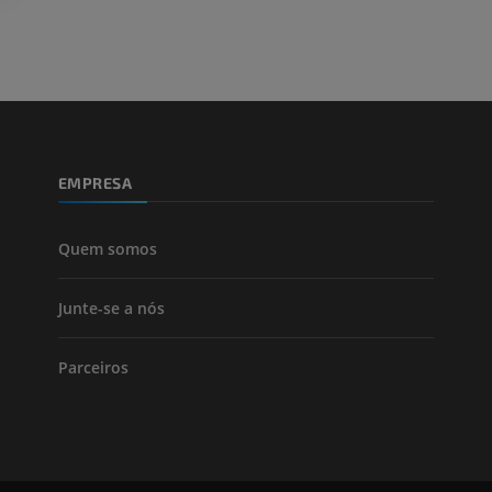
TC
PREMIUM
PREMIUM
Perna (artérias
TC
GRÁTIS
EMPRESA
Arteriografia
inferiores
Angiografia
Quem somos
GRÁTIS
Junte-se a nós
Parceiros