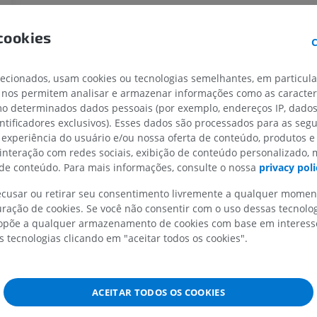
MEMBRO SUPERIOR
MEMBRO INFERIOR
cookies
C
IRM do membro superior
Membro inferi
IRM
Ilustrações
lecionados, usam cookies ou tecnologias semelhantes, em particul
PREMIUM
PREMIUM
 nos permitem analisar e armazenar informações como as caracterí
omo determinados dados pessoais (por exemplo, endereços IP, dado
IRM do ombro
Radiografias 
entificadores exclusivos). Esses dados são processados para as segu
IRM
inferior
 experiência do usuário e/ou nossa oferta de conteúdo, produtos e
Radiografias
PREMIUM
 interação com redes sociais, exibição de conteúdo personalizado,
GRÁTIS
e conteúdo. Para mais informações, consulte o nossa
privacy poli
IRM do carpo
recusar ou retirar seu consentimento livremente a qualquer mome
IRM
IRM do membro
ração de cookies. Se você não consentir com o uso dessas tecnolo
IRM
PREMIUM
põe a qualquer armazenamento de cookies com base em interesse
PREMIUM
s tecnologias clicando em "aceitar todos os cookies".
IRM do cotovelo
IRM
Ressonância m
quadril
PREMIUM
IRM
ACEITAR TODOS OS COOKIES
PREMIUM
IRM da mão