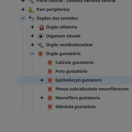
Parte central ; Sistema nervoso central
Pars peripherica
Órgãos dos sentidos
Órgão olfatório
Organum visuale
Órgão vestíbulococlear
Órgão gustatório
Calículo gustatório
Poro gustatório
Epitheliocyti gustatorii
Plexus subcalicularis neurofibrarum
Neurofibra gustatoria
Glândula gustatória