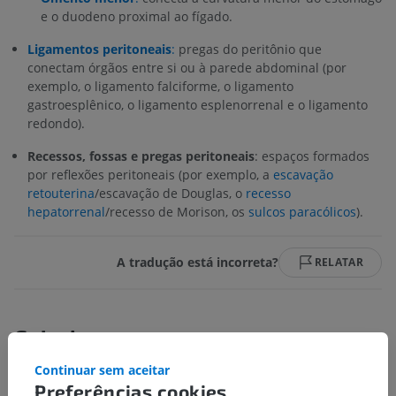
e o duodeno proximal ao fígado.
Ligamentos peritoneais
:
pregas do peritônio que
conectam órgãos entre si ou à parede abdominal (por
exemplo, o ligamento falciforme, o ligamento
gastroesplênico, o ligamento esplenorrenal e o ligamento
redondo).
Recessos, fossas e pregas peritoneais
: espaços formados
por reflexões peritoneais (por exemplo, a
escavação
retouterina
/escavação de Douglas, o
recesso
hepatorrenal
/recesso de Morison, os
sulcos paracólicos
).
A tradução está incorreta?
RELATAR
Galeria
Continuar sem aceitar
Preferências cookies