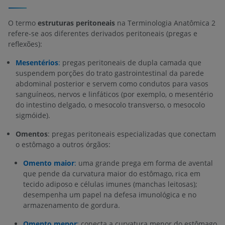
O termo
estruturas peritoneais
na Terminologia Anatômica 2
refere-se aos diferentes derivados peritoneais (pregas e
reflexões):
Mesentérios
:
pregas peritoneais de dupla camada que
suspendem porções do trato gastrointestinal da parede
abdominal posterior e servem como condutos para vasos
sanguíneos, nervos e linfáticos (por exemplo, o mesentério
do intestino delgado, o mesocolo transverso, o mesocolo
sigmóide).
Omentos
: pregas peritoneais especializadas que conectam
o estômago a outros órgãos:
Omento maior
:
uma grande prega em forma de avental
que pende da curvatura maior do estômago, rica em
tecido adiposo e células imunes (manchas leitosas);
desempenha um papel na defesa imunológica e no
armazenamento de gordura.
Omento menor
:
conecta a curvatura menor do estômago