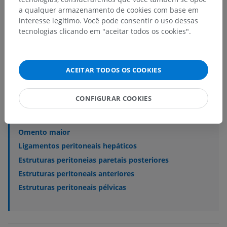
a qualquer armazenamento de cookies com base em
interesse legítimo. Você pode consentir o uso dessas
Anatomia humana 2
tecnologias clicando em "aceitar todos os cookies".
Corpo humano
>
Sistema visceral
>
Cavidade abdomino-pélvica
>
Estruturas peritoneais
ACEITAR TODOS OS COOKIES
Estruturas subjacentes:
Mesentério
CONFIGURAR COOKIES
Mesocolo
Omento menor
Omento maior
Ligamentos peritoneais hepáticos
Estruturas peritoneias paretais posteriores
Estruturas peritoneais anteriores
Estruturas peritoneais pélvicas