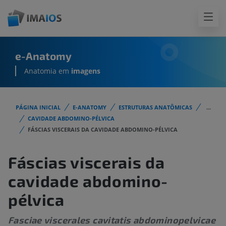
e-Anatomy
Anatomia em
imagens
PÁGINA INICIAL
E-ANATOMY
ESTRUTURAS ANATÔMICAS
...
CAVIDADE ABDOMINO-PÉLVICA
FÁSCIAS VISCERAIS DA CAVIDADE ABDOMINO-PÉLVICA
Fáscias viscerais da
cavidade abdomino-
pélvica
Fasciae viscerales cavitatis abdominopelvicae