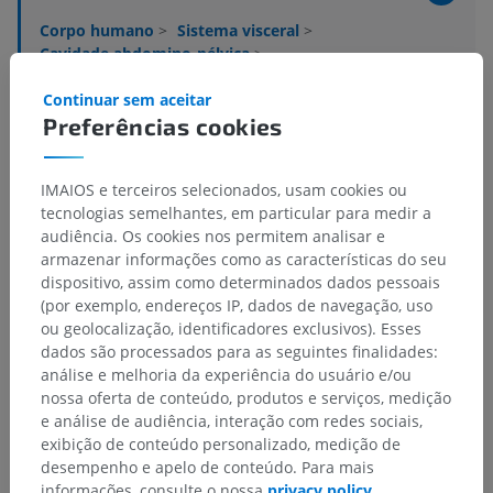
Corpo humano
>
Sistema visceral
>
Cavidade abdomino-pélvica
>
Fáscias viscerais da cavidade abdomino-pélvica
Continuar sem aceitar
Preferências cookies
Estruturas subjacentes:
Fáscia abdominal visceral
Fáscia visceral da pelve
IMAIOS e terceiros selecionados, usam cookies ou
tecnologias semelhantes, em particular para medir a
audiência. Os cookies nos permitem analisar e
armazenar informações como as características do seu
dispositivo, assim como determinados dados pessoais
Traduções
(por exemplo, endereços IP, dados de navegação, uso
ou geolocalização, identificadores exclusivos). Esses
dados são processados para as seguintes finalidades:
análise e melhoria da experiência do usuário e/ou
nossa oferta de conteúdo, produtos e serviços, medição
Encontrou um erro?
e análise de audiência, interação com redes sociais,
Não hesite em nos sugerir uma correção, tradução ou
exibição de conteúdo personalizado, medição de
melhora de conteúdo.
desempenho e apelo de conteúdo. Para mais
informações, consulte o nossa
privacy policy
.