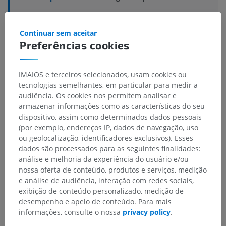
Estruturas subjacentes:
Não há nenhuma estrutura
subjacente para esta parte anatômica
Continuar sem aceitar
Preferências cookies
Neuroanatomia humana
IMAIOS e terceiros selecionados, usam cookies ou
tecnologias semelhantes, em particular para medir a
audiência. Os cookies nos permitem analisar e
armazenar informações como as características do seu
Traduções
dispositivo, assim como determinados dados pessoais
(por exemplo, endereços IP, dados de navegação, uso
ou geolocalização, identificadores exclusivos). Esses
dados são processados para as seguintes finalidades:
Encontrou um erro?
análise e melhoria da experiência do usuário e/ou
nossa oferta de conteúdo, produtos e serviços, medição
Não hesite em nos sugerir uma correção, tradução ou
e análise de audiência, interação com redes sociais,
melhora de conteúdo.
exibição de conteúdo personalizado, medição de
desempenho e apelo de conteúdo. Para mais
Relatar um problema
informações, consulte o nossa
privacy policy
.