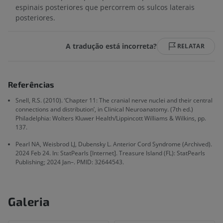
espinais posteriores que percorrem os sulcos laterais
posteriores.
A tradução está incorreta?
RELATAR
Referências
Snell, R.S. (2010). ‘Chapter 11: The cranial nerve nuclei and their central
connections and distribution’, in Clinical Neuroanatomy. (7th ed.)
Philadelphia: Wolters Kluwer Health/Lippincott Williams & Wilkins, pp.
137.
Pearl NA, Weisbrod LJ, Dubensky L. Anterior Cord Syndrome (Archived).
2024 Feb 24. In: StatPearls [Internet]. Treasure Island (FL): StatPearls
Publishing; 2024 Jan–. PMID: 32644543.
Galeria