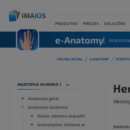
PRODUTOS
PREÇOS
SOLUÇÕES
e-Anatomy
Anatomi
PÁGINA INICIAL
E-ANATOMY
ESTRUT
He
ANATOMIA HUMANA 1
Anatomia geral
Hemis
Anatomia sistêmica
Ossos; sistema esquelético
Articulações; Sistema articular
Sinônim