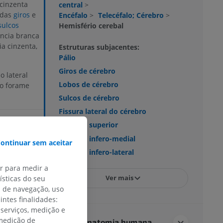
cinzenta
central
>
adas
giros
e
Encéfalo
>
Telecéfalo; Cérebro
>
sulcos
Hemisfério cerebal
ância branca
a cinzenta,
Estruturas subjacentes:
Pálio
Giros de cérebro
 lateral
Lobos de cérebro
do forame
Sulcos de cérebro
Fissura lateral do cérebro
Margem superior
Margem infero-medial
ontinuar sem aceitar
Margem infero-lateral
ar para medir a
Ver mais
sticas do seu
nical
ns, pp.1-32.
s de navegação, uso
intes finalidades:
 serviços, medição e
 medição de
Neuroanatomia humana