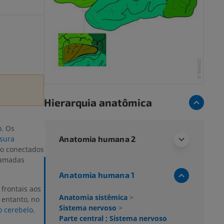
Hierarquia anatômica
o
. Os
Anatomia humana 2
ssura
ão conectados
hamadas
Anatomia humana 1
frontais aos
Anatomia sistêmica
>
 entanto, no
Sistema nervoso
>
o cerebelo
.
Parte central ; Sistema nervoso