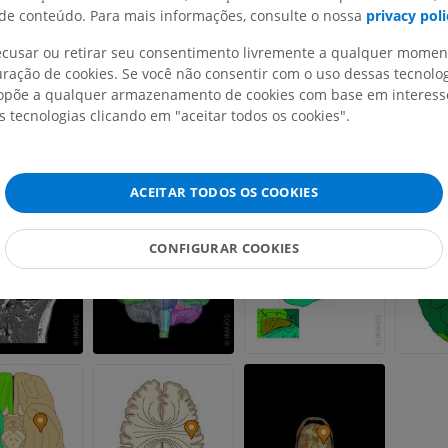
ria
e conteúdo. Para mais informações, consulte o nossa
privacy poli
s pertinentes
recusar ou retirar seu consentimento livremente a qualquer mome
ração de cookies. Se você não consentir com o uso dessas tecnolo
uimicamente definidas
põe a qualquer armazenamento de cookies com base em interesse
s tecnologias clicando em "aceitar todos os cookies".
co
ACEITAR TODOS OS COOKIES
CONFIGURAR COOKIES