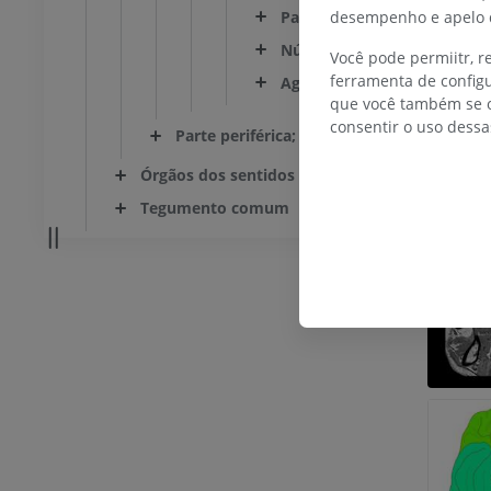
Gale
Parte basilar do telencéfalo
desempenho e apelo d
Núcleos da base e estrutura
Você pode permiitr, 
ferramenta de configu
Agrupamentos de células q
que você também se o
consentir o uso dessa
Parte periférica; Sistema nervoso periféri
Órgãos dos sentidos
Tegumento comum