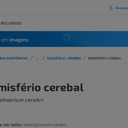
Acessa
RECURSOS
a em
imagens
URAS ANATÔMICAS
...
TELECÉFALO; CÉREBRO
HEMISFÉRIO CEREBAL
misfério cerebal
phaerium cerebri
o em latim:
Hemispherium cerebri