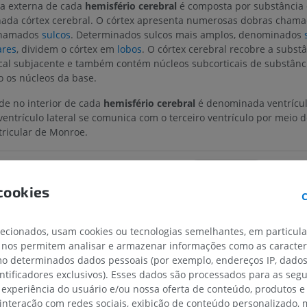
a externa de cada
hemisfério cerebral
é composta por substância 
ada córtex cerebral. O córtex apresenta numerosas dobras cham
chamados
sulcos
. Determinados sulcos mais amplos, denominados
ares
, dividem o córtex em
lobos
. O córtex cerebral recobre a subst
cal subjacente e também contém núcleos subcorticais de substânci
o os núcleos da base.
de no interior de cada
hemisfério cerebral
é denominada ventrículo
O ventrículo lateral se comunica com o terceiro ventrículo por meio 
tricular de Monroe.
A tradução está incorreta?
RELATAR
cookies
C
ncias
lecionados, usam cookies ou tecnologias semelhantes, em particul
 nos permitem analisar e armazenar informações como as caracterí
.S. (2010). ‘Chapter 1: Introduction and organization of the nervous system’, in
Cli
natomy
. (7th ed.) Philadelphia: Wolters Kluwer Health/Lippincott Williams & Wilki
omo determinados dados pessoais (por exemplo, endereços IP, dado
entificadores exclusivos). Esses dados são processados para as segu
 experiência do usuário e/ou nossa oferta de conteúdo, produtos e
 interação com redes sociais, exibição de conteúdo personalizado,