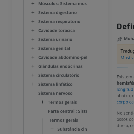
Músculos; Sistema muscular
Sistema digestório
Sistema respiratório
Defi
Cavidade torácica
Muha
Sistema urinário
Sistema genital
Tradu
Cavidade abdomino-pélvica
Mostra
Glândulas endócrinas
Sistema circulatório
Existem
hemisfér
Sistema linfático
longitud
Sistema nervoso
abaixo, 
corpo ca
Termos gerais
Parte central ; Sistema nervoso central
No senti
ossos oc
Termos gerais
dorso, o
Substância cinzenta