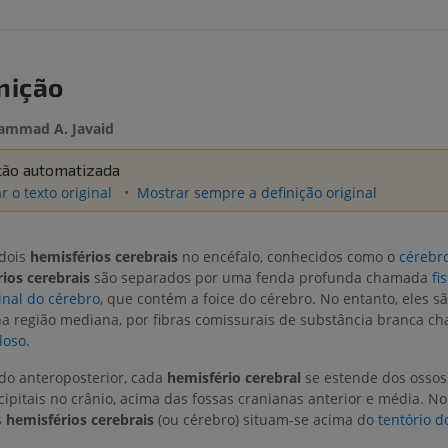
nição
mmad A. Javaid
ção automatizada
r o texto original
Mostrar sempre a definição original
 dois
hemisférios cerebrais
no encéfalo, conhecidos como o
cérebr
ios cerebrais
são separados por uma fenda profunda chamada
fi
inal do cérebro
, que contém a foice do cérebro. No entanto, eles s
na região mediana, por fibras comissurais de substância branca c
loso
.
do anteroposterior, cada
hemisfério cerebral
se estende dos ossos 
cipitais no crânio, acima das fossas cranianas anterior e média. No
s
hemisférios cerebrais
(ou cérebro) situam-se acima do
tentório d