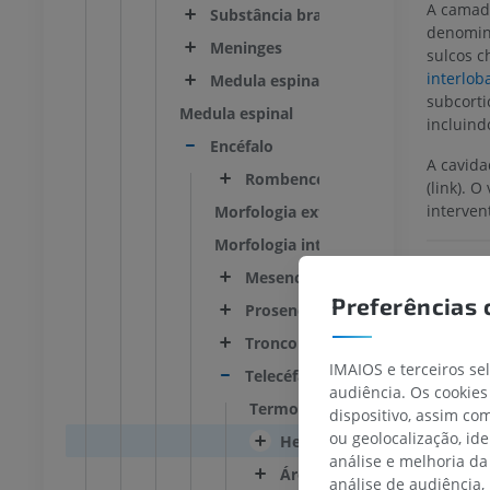
A camad
Substância branca
denomin
Meninges
sulcos 
interlob
Medula espinal
subcorti
Medula espinal
incluind
Encéfalo
A cavida
Rombencéfalo
(link). 
interven
Morfologia externa
Morfologia interna
Mesencéfalo
Preferências 
Prosencéfalo
Tronco encefálico
Referê
IMAIOS e terceiros se
Telecéfalo; Cérebro
audiência. Os cookies
Snell, R
Termos gerais
Neuroa
dispositivo, assim c
ou geolocalização, id
Hemisfério cerebal
análise e melhoria da
Áreas de Brodmann
análise de audiência,