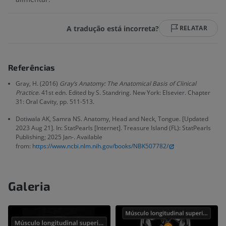
A tradução está incorreta?
RELATAR
Referências
Gray, H. (2016)
Gray’s Anatomy: The Anatomical Basis of Clinical
Practice
. 41st edn. Edited by S. Standring. New York: Elsevier. Chapter
31: Oral Cavity, pp. 511-513.
Dotiwala AK, Samra NS. Anatomy, Head and Neck, Tongue. [Updated
2023 Aug 21]. In: StatPearls [Internet]. Treasure Island (FL): StatPearls
Publishing; 2025 Jan-. Available
from:
https://www.ncbi.nlm.nih.gov/books/NBK507782/
Galeria