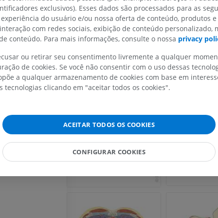
IRM da mão
entificadores exclusivos). Esses dados são processados para as segu
https://www.ncbi.nlm.nih.gov/books/NBK580487/
IRM
 experiência do usuário e/ou nossa oferta de conteúdo, produtos e
Dancker M, Lambert S, Brenner E. The neurovascular
IRM do joelho
PREMIUM
 interação com redes sociais, exibição de conteúdo personalizado,
teres major muscle. J Shoulder Elbow Surg. 2015 Mar
IRM
e conteúdo. Para mais informações, consulte o nossa
privacy poli
PREMIUM
Radiografias do membro
recusar ou retirar seu consentimento livremente a qualquer mome
superior
ração de cookies. Se você não consentir com o uso dessas tecnolo
Galeria
Radiografias
Artrografia do 
põe a qualquer armazenamento de cookies com base em interesse
Artrografia CT
PREMIUM
s tecnologias clicando em "aceitar todos os cookies".
PREMIUM
Membro superior
Ilustrações
IRM do torneze
ACEITAR TODOS OS COOKIES
retropé
PREMIUM
IRM
PREMIUM
CONFIGURAR COOKIES
Arteriografia do membro
superior
Angiografia
Antepé IRM
IRM
GRÁTIS
PREMIUM
Visible Human Project
Fotografia
CTA da extremi