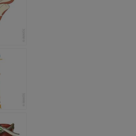
 e ossos)
 dos membros