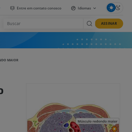
r
Entre em contato conosco
Idiomas
ASSINAR
NDO MAIOR
o