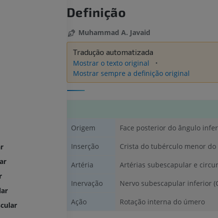
Definição
Muhammad A. Javaid
Tradução automatizada
Mostrar o texto original
Mostrar sempre a definição original
Origem
Face posterior do ângulo infe
Inserção
Crista do tubérculo menor d
r
ar
Artéria
Artérias subescapular e circu
r
Inervação
Nervo subescapular inferior (C
lar
Ação
Rotação interna do úmero
cular