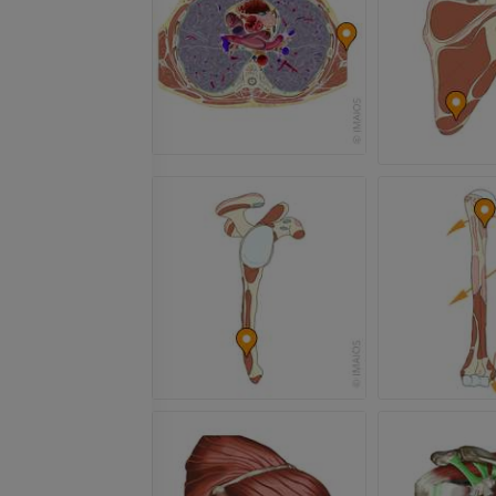
TC
PREMIUM
PREMIUM
Perna (artérias
TC
GRÁTIS
Arteriografia
inferiores
Angiografia
GRÁTIS