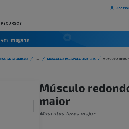
Acessa
RECURSOS
a em
imagens
URAS ANATÔMICAS
...
MÚSCULOS ESCAPULOUMERAIS
MÚSCULO REDO
Músculo redond
maior
Musculus teres major