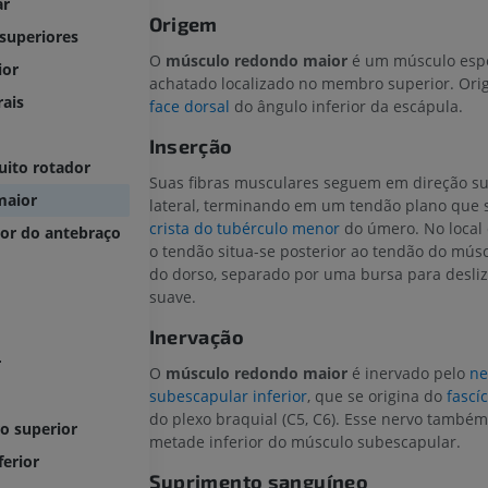
ar
Origem
superiores
O
músculo redondo maior
é um músculo esp
ior
achatado localizado no membro superior. Orig
ais
face dorsal
do ângulo inferior da escápula.
Inserção
ito rotador
Suas fibras musculares seguem em direção su
maior
lateral, terminando em um tendão plano que s
crista do tubérculo menor
do úmero. No local 
or do antebraço
o tendão situa-se posterior ao tendão do músc
do dorso, separado por uma bursa para desli
suave.
Inervação
r
O
músculo redondo maior
é inervado pelo
ne
subescapular inferior
, que se origina do
fascí
do plexo braquial (C5, C6). Esse nervo também
o superior
metade inferior do músculo subescapular.
erior
Suprimento sanguíneo