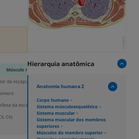
Hierarquia anatômica
Músculo redondo maior
rior da escápula
Anatomia humana 2
o úmero
Corpo humano
>
nflexa da escápula
Sistema músculoesquelético
>
Sistema muscular
>
5, C6)
Sistema muscular dos membros
superiores
>
Músculos do membro superior
>