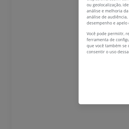
ou geolocalização, id
 inferior
Membro inferior
análise e melhoria da
ções
Ilustrações
análise de audiência,
UM
PREMIUM
desempenho e apelo d
Você pode permiitr, 
TC do tornozelo e do pé
ferramenta de configu
TC
que você também se o
PREMIUM
consentir o uso dessa