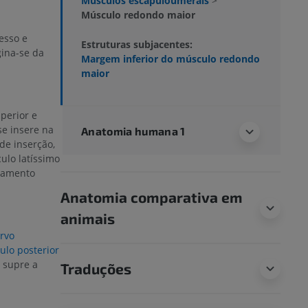
Músculos escapuloumerais
>
Músculo redondo maior
esso e
Estruturas subjacentes:
ina-se da
Margem inferior do músculo redondo
maior
perior e
e insere na
Anatomia humana 1
de inserção,
ulo latíssimo
zamento
Anatomia comparativa em
animais
rvo
culo posterior
 supre a
Traduções