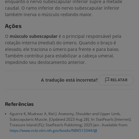
enquanto o nervo subescapular inferior supre a metade
caudal. O ramo inferior do nervo subescapular inferior
também inerva o músculo redondo maior.
Ações
O
músculo subescapular
é o principal responsável pela
rotação interna (medial) do úmero. Quando o braço é
elevado, ele traciona o úmero para frente e para baixo.
Também contribui para estabilizar a cabeça umeral,
impedindo seu deslocamento anterior.
A tradução está incorreta?
RELATAR
Referências
Aguirre K, Mudreac A, Kiel J. Anatomy, Shoulder and Upper Limb,
Subscapularis Muscle. [Updated 2023 Aug 28]. In: StatPearls [Internet].
Treasure Island (FL): StatPearls Publishing; 2025 Jan-. Available from:
https://www.ncbi.nlm.nih.gov/books/NBK513344/