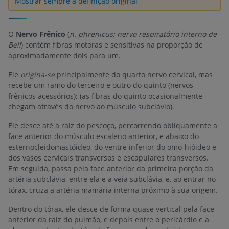
Mostrar sempre a definição original
O
Nervo Frênico
(
n. phrenicus; nervo respiratório interno de
Bell
) contém fibras motoras e sensitivas na proporção de
aproximadamente dois para um.
Ele
origina-se
principalmente do quarto nervo cervical, mas
recebe um ramo do terceiro e outro do quinto (nervos
frênicos acessórios); (as fibras do quinto ocasionalmente
chegam através do nervo ao músculo subclávio).
Ele desce até a raiz do pescoço, percorrendo obliquamente a
face anterior do músculo escaleno anterior, e abaixo do
esternocleidomastóideo, do ventre inferior do omo-hióideo e
dos vasos cervicais transversos e escapulares transversos.
Em seguida, passa pela face anterior da primeira porção da
artéria subclávia, entre ela e a veia subclávia, e, ao entrar no
tórax, cruza a artéria mamária interna próximo à sua origem.
Dentro do tórax, ele desce de forma quase vertical pela face
anterior da raiz do pulmão, e depois entre o pericárdio e a