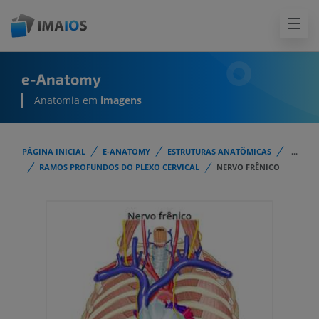
e-Anatomy
Anatomia em
imagens
PÁGINA INICIAL
E-ANATOMY
ESTRUTURAS ANATÔMICAS
...
RAMOS PROFUNDOS DO PLEXO CERVICAL
NERVO FRÊNICO