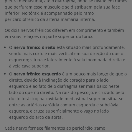
pleura mediastinal, até o diafragma, onde se divide em ramos
que perfuram esse músculo e se distribuem pela sua face
inferior. No tórax, é acompanhado pelo ramo
pericardiofrênico da artéria mamária interna.
Os dois nervos frênicos diferem em comprimento e também
em suas relações na parte superior do tórax:
O
nervo frênico direito
está situado mais profundamente,
sendo mais curto e mais vertical em sua direção do que o
esquerdo; situa-se lateralmente à veia inominada direita e
à veia cava superior.
O
nervo frênico esquerdo
é um pouco mais longo do que o
direito, devido à inclinação do coração para o lado
esquerdo e ao fato de o diafragma ser mais baixo neste
lado do que no direito. Na raiz do pescoço, é cruzado pelo
ducto torácico; na cavidade mediastinal superior, situa-se
entre as artérias carótida comum esquerda e subclávia
esquerda, e cruza superficialmente o vago no lado
esquerdo do arco da aorta.
Cada nervo fornece filamentos ao pericárdio (ramo