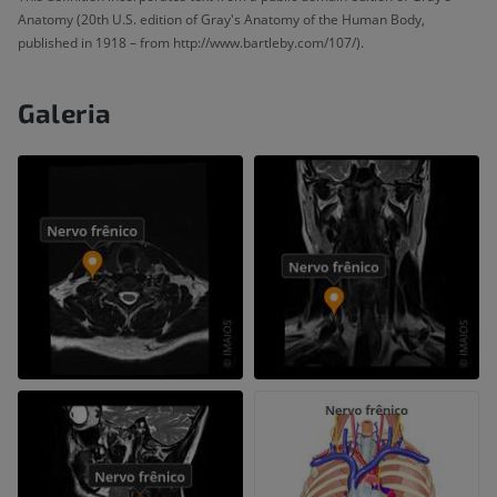
Anatomy (20th U.S. edition of Gray's Anatomy of the Human Body,
published in 1918 – from http://www.bartleby.com/107/).
Galeria