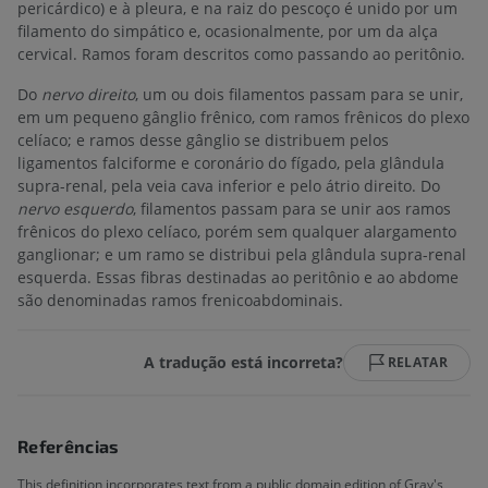
pericárdico) e à pleura, e na raiz do pescoço é unido por um
filamento do simpático e, ocasionalmente, por um da alça
cervical. Ramos foram descritos como passando ao peritônio.
Do
nervo direito
, um ou dois filamentos passam para se unir,
em um pequeno gânglio frênico, com ramos frênicos do plexo
celíaco; e ramos desse gânglio se distribuem pelos
ligamentos falciforme e coronário do fígado, pela glândula
supra-renal, pela veia cava inferior e pelo átrio direito. Do
nervo esquerdo
, filamentos passam para se unir aos ramos
frênicos do plexo celíaco, porém sem qualquer alargamento
ganglionar; e um ramo se distribui pela glândula supra-renal
esquerda. Essas fibras destinadas ao peritônio e ao abdome
são denominadas ramos frenicoabdominais.
A tradução está incorreta?
RELATAR
Referências
This definition incorporates text from a public domain edition of Gray's