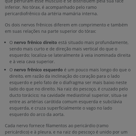
que perfuram esse músculo e se distribuem pela sua face
inferior. No tórax, é acompanhado pelo ramo
pericardiofrênico da artéria mamária interna.
Os dois nervos frênicos diferem em comprimento e também
em suas relações na parte superior do tórax:
O
nervo frênico direito
está situado mais profundamente,
sendo mais curto e de direção mais vertical do que o
esquerdo; localiza-se lateralmente à veia inominada direita
e à veia cava superior.
O
nervo frênico esquerdo
é um pouco mais longo do que o
direito, em razão da inclinação do coração para o lado
esquerdo e pelo fato de o diafragma ser mais baixo neste
lado do que no direito. Na raiz do pescoço, é cruzado pelo
ducto torácico; na cavidade mediastinal superior, situa-se
entre as artérias carótida comum esquerda e subclávia
esquerda, e cruza superficialmente o vago no lado
esquerdo do arco da aorta.
Cada nervo fornece filamentos ao pericárdio (ramo
pericárdico) e à pleura, e na raiz do pescoço é unido por um