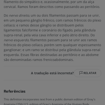
filamento do simpático e, ocasionalmente, por um da alça
cervical. Ramos foram descritos como passando ao peritônio.
Do
nervo direito
, um ou dois filamentos passam para se unir,
em um pequeno gânglio frênico, com ramos frênicos do plexo
celíaco; e ramos desse gânglio se distribuem pelos
ligamentos falciforme e coronário do fígado, pela glândula
supra-renal, pela veia cava inferior e pelo átrio direito. Do
nervo esquerdo
, filamentos passam para se unir aos ramos
frênicos do plexo celíaco, porém sem qualquer espessamento
ganglionar; e um ramo se distribui pela glândula supra-renal
esquerda. Essas fibras destinadas ao peritônio e ao abdome
são denominadas ramos frenicoabdominais.
A tradução está incorreta?
RELATAR
Referências
This definition incorporates text from a public domain edition of Gray's
Anatomy (20th U.S. edition of Gray's Anatomy of the Human Body,