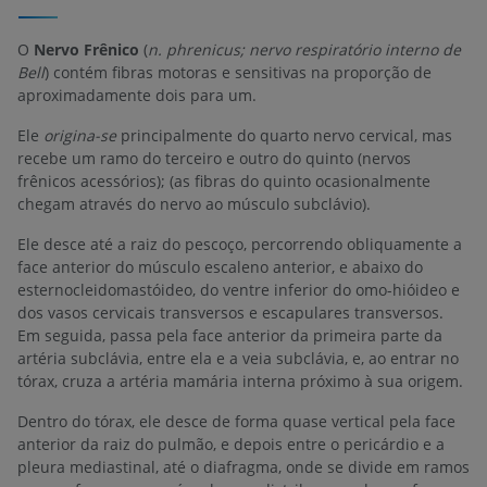
O
Nervo Frênico
(
n. phrenicus; nervo respiratório interno de
Bell
) contém fibras motoras e sensitivas na proporção de
aproximadamente dois para um.
Ele
origina-se
principalmente do quarto nervo cervical, mas
recebe um ramo do terceiro e outro do quinto (nervos
frênicos acessórios); (as fibras do quinto ocasionalmente
chegam através do nervo ao músculo subclávio).
Ele desce até a raiz do pescoço, percorrendo obliquamente a
face anterior do músculo escaleno anterior, e abaixo do
esternocleidomastóideo, do ventre inferior do omo-hióideo e
dos vasos cervicais transversos e escapulares transversos.
Em seguida, passa pela face anterior da primeira parte da
artéria subclávia, entre ela e a veia subclávia, e, ao entrar no
tórax, cruza a artéria mamária interna próximo à sua origem.
Dentro do tórax, ele desce de forma quase vertical pela face
anterior da raiz do pulmão, e depois entre o pericárdio e a
pleura mediastinal, até o diafragma, onde se divide em ramos