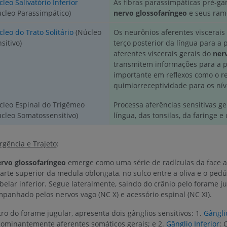
leo Salivatório Inferior
As fibras parassimpáticas pré-ga
cleo Parassimpático)
nervo glossofaríngeo
e seus ramo
leo do Trato Solitário
(Núcleo
Os neurônios aferentes viscerais
sitivo)
terço posterior da língua para a 
aferentes viscerais gerais do
ner
transmitem informações para a pa
importante em reflexos como o re
quimiorreceptividade para os nív
MEMBRO SUPERIOR
MEMBRO INFERIOR
cleo Espinal do Trigêmeo
Processa aferências sensitivas ge
IRM do membro superior
Membro inferi
cleo Somatossensitivo)
língua, das tonsilas, da faringe e
IRM
Ilustrações
PREMIUM
PREMIUM
gência e Trajeto
:
IRM do ombro
Radiografias 
rvo glossofaríngeo
emerge como uma série de radículas da face a
IRM
inferior
arte superior da medula oblongata, no sulco entre a oliva e o ped
Radiografias
PREMIUM
belar inferior. Segue lateralmente, saindo do crânio pelo forame ju
GRÁTIS
panhado pelos nervos vago (NC X) e acessório espinal (NC XI).
IRM do carpo
ro do forame jugular, apresenta dois gânglios sensitivos: 1.
Gângli
IRM
IRM do membro
ominantemente aferentes somáticos gerais; e 2.
Gânglio Inferior
: 
IRM