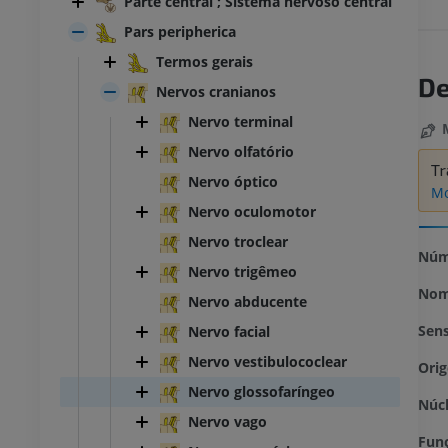
Parte central ; Sistema nervoso central
Pars peripherica
Termos gerais
De
Nervos cranianos
Nervo terminal
Nervo olfatório
Tr
Nervo óptico
Mo
Nervo oculomotor
Nervo troclear
Núm
Nervo trigêmeo
Nom
Nervo abducente
Sens
Nervo facial
Nervo vestibulococlear
Ori
Nervo glossofaríngeo
Núcl
Nervo vago
Fun