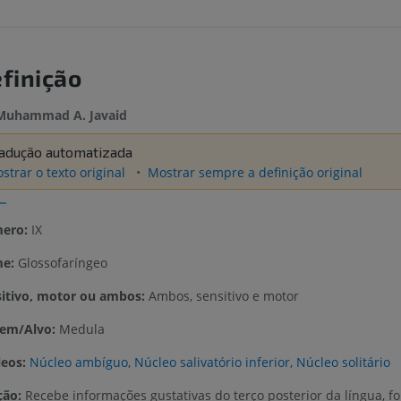
finição
Muhammad A. Javaid
adução automatizada
strar o texto original
Mostrar sempre a definição original
ero:
IX
e:
Glossofaríngeo
itivo, motor ou ambos:
Ambos, sensitivo e motor
gem/Alvo:
Medula
eos:
Núcleo ambíguo
,
Núcleo salivatório inferior
,
Núcleo solitário
ção:
Recebe informações gustativas do terço posterior da língua, f