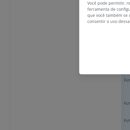
Você pode permiitr, 
ferramenta de configu
Ra
que você também se o
consentir o uso dessa
Ra
Funç
O
ne
para
Tip
Fu
Fu
Fun