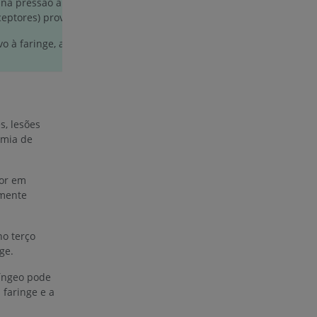
 na pressão arterial (barorreceptores) e nos níveis de
eptores) provenientes do seio carótico e do glomo carótico.
o à faringe, ao terço posterior da língua, à orelha média e às
, lesões
omia de
dor em
emente
o terço
ge.
ríngeo pode
 faringe e a