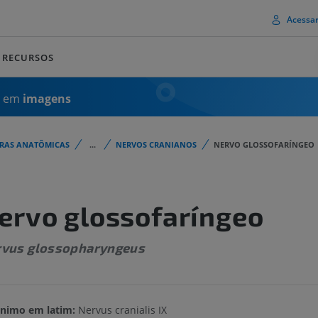
Acessa
RECURSOS
a em
imagens
URAS ANATÔMICAS
...
NERVOS CRANIANOS
NERVO GLOSSOFARÍNGEO
ervo glossofaríngeo
rvus glossopharyngeus
nimo em latim:
Nervus cranialis IX