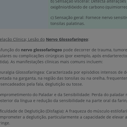
b) Sensação visceral: Detecta alterações
oxigênio/dióxido de carbono (quimiorrec
c) Sensação geral: Fornece nervo sensitiv
tonsilas palatinas.
elação Clínica; Lesão do
Nervo Glossofaríngeo
:
sfunção do
nervo glossofaríngeo
pode decorrer de trauma, tumores
ulares ou complicações cirúrgicas (por exemplo, após endarterect
tida). As manifestações clínicas mais comuns incluem:
uralgia Glossofaríngea: Caracterizada por episódios intensos de 
ntada na garganta, na região das tonsilas ou na orelha, frequent
sencadeados pela fala, deglutição ou tosse.
mprometimento do Paladar e da Sensibilidade: Perda do paladar n
sterior da língua e redução da sensibilidade na parte oral da farin
ficuldade de Deglutição (Disfagia): A fraqueza do músculo estilofa
mprometer a deglutição, particularmente a capacidade de elevar a
ringe.