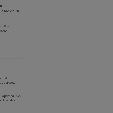
o
 lesão do NC
etar a
dade
s and
/Lippincott
) [Updated 2022
-. Available