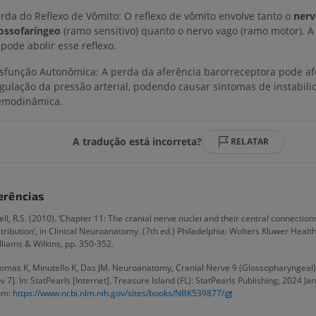
rda do Reflexo de Vômito: O reflexo de vômito envolve tanto o
nerv
ossofaríngeo
(ramo sensitivo) quanto o nervo vago (ramo motor). A
 pode abolir esse reflexo.
sfunção Autonômica: A perda da aferência barorreceptora pode af
gulação da pressão arterial, podendo causar sintomas de instabili
emodinâmica.
A tradução está incorreta?
RELATAR
erências
ell, R.S. (2010). ‘Chapter 11: The cranial nerve nuclei and their central connection
stribution’, in Clinical Neuroanatomy. (7th ed.) Philadelphia: Wolters Kluwer Health
lliams & Wilkins, pp. 350-352.
omas K, Minutello K, Das JM. Neuroanatomy, Cranial Nerve 9 (Glossopharyngeal
v 7]. In: StatPearls [Internet]. Treasure Island (FL): StatPearls Publishing; 2024 Jan
om:
https://www.ncbi.nlm.nih.gov/sites/books/NBK539877/