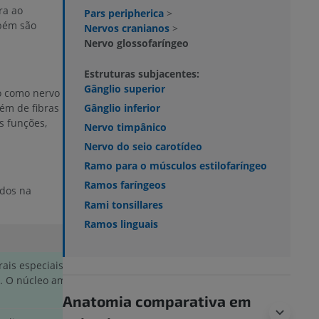
ra ao
Pars peripherica
>
mbém são
Nervos cranianos
>
Nervo glossofaríngeo
Estruturas subjacentes:
Gânglio superior
do como nervo
Gânglio inferior
lém de fibras
s funções,
Nervo timpânico
Nervo do seio carotídeo
Ramo para o músculos estilofaríngeo
Ramos faríngeos
ados na
Rami tonsillares
Ramos linguais
rais especiais do
nervo glossofaríngeo
originam-se do núcleo amb
. O núcleo ambíguo recebe aferências corticais bilaterais por meio
Anatomia comparativa em