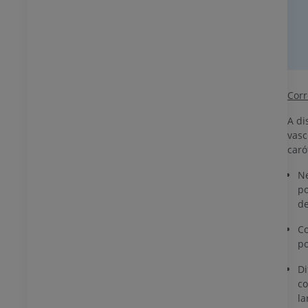
Corr
A di
vasc
caró
Ne
po
de
Co
po
Di
co
la