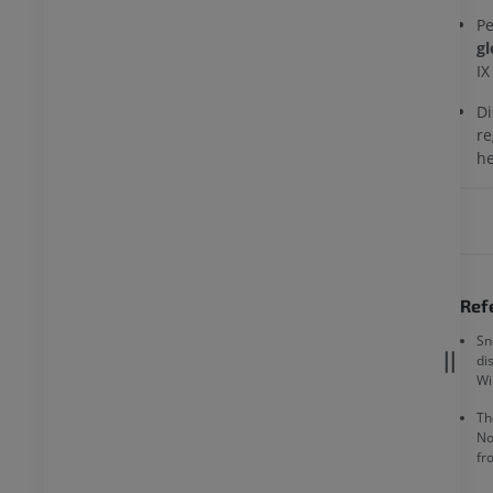
Pe
gl
IX
Di
re
h
Ref
Sn
di
Wi
Th
No
fr