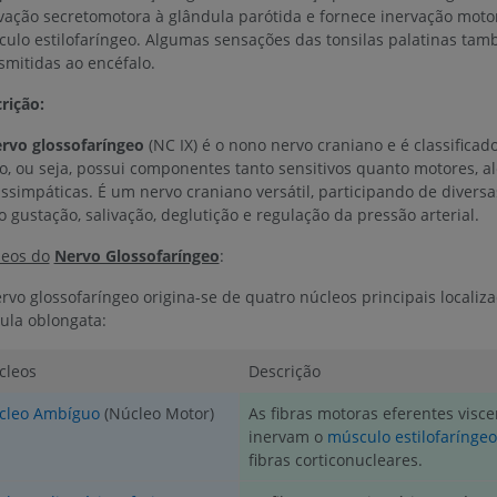
vação secretomotora à glândula parótida e fornece inervação moto
ulo estilofaríngeo. Algumas sensações das tonsilas palatinas ta
smitidas ao encéfalo.
rição:
rvo glossofaríngeo
(NC IX) é o nono nervo craniano e é classifica
o, ou seja, possui componentes tanto sensitivos quanto motores, a
ssimpáticas. É um nervo craniano versátil, participando de diversa
 gustação, salivação, deglutição e regulação da pressão arterial.
eos do
Nervo Glossofaríngeo
:
rvo glossofaríngeo origina-se de quatro núcleos principais localiz
la oblongata:
cleos
Descrição
cleo Ambíguo
(Núcleo Motor)
As fibras motoras eferentes visce
inervam o
músculo estilofaríngeo
fibras corticonucleares.