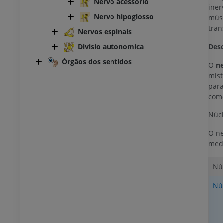
Nervo acessório
iner
Nervo hipoglosso
músc
tran
Nervos espinais
Desc
Divisio autonomica
Órgãos dos sentidos
O
ne
mist
para
como
Núcl
O ne
medu
Nú
Nú