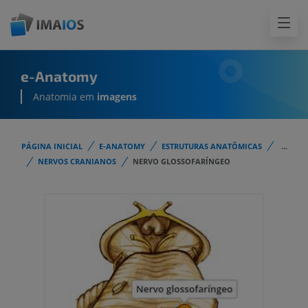
e-Anatomy
Anatomia em
imagens
PÁGINA INICIAL
E-ANATOMY
ESTRUTURAS ANATÔMICAS
...
NERVOS CRANIANOS
NERVO GLOSSOFARÍNGEO