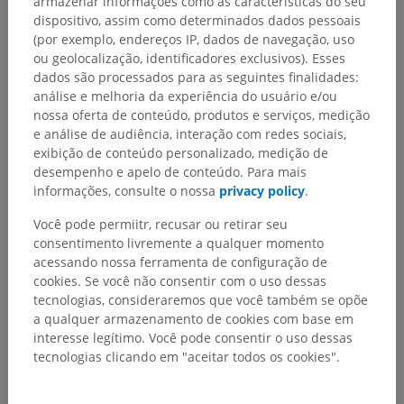
armazenar informações como as características do seu
Referências
dispositivo, assim como determinados dados pessoais
(por exemplo, endereços IP, dados de navegação, uso
Snell, R.S. (2010). ‘Chapter 11: The cranial nerve nuclei and their central
ou geolocalização, identificadores exclusivos). Esses
connections and distribution’, in Clinical Neuroanatomy. (7th ed.)
dados são processados para as seguintes finalidades:
Philadelphia: Wolters Kluwer Health/Lippincott Williams & Wilkins, pp.
350-352.
análise e melhoria da experiência do usuário e/ou
nossa oferta de conteúdo, produtos e serviços, medição
Thomas K, Minutello K, Das JM. Neuroanatomy, Cranial Nerve 9
e análise de audiência, interação com redes sociais,
(Glossopharyngeal) [Updated 2022 Nov 7]. In: StatPearls [Internet].
exibição de conteúdo personalizado, medição de
Treasure Island (FL): StatPearls Publishing; 2024 Jan-. Available from:
desempenho e apelo de conteúdo. Para mais
https://www.ncbi.nlm.nih.gov/sites/books/NBK539877/
informações, consulte o nossa
privacy policy
.
Você pode permiitr, recusar ou retirar seu
Galeria
consentimento livremente a qualquer momento
acessando nossa ferramenta de configuração de
cookies. Se você não consentir com o uso dessas
tecnologias, consideraremos que você também se opõe
a qualquer armazenamento de cookies com base em
interesse legítimo. Você pode consentir o uso dessas
tecnologias clicando em "aceitar todos os cookies".