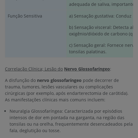
adequada de saliva, importante 
Função Sensitiva
a) Sensação gustativa: Conduz ner
b) Sensação visceral: Detecta alt
oxigênio/dióxido de carbono (qui
c) Sensação geral: Fornece nervo s
tonsilas palatinas.
Correlação Clínica; Lesão do
Nervo Glossofaríngeo
:
A disfunção do
nervo glossofaríngeo
pode decorrer de
trauma, tumores, lesões vasculares ou complicações
cirúrgicas (por exemplo, após endarterectomia de carótida).
As manifestações clínicas mais comuns incluem:
Neuralgia Glossofaríngea: Caracterizada por episódios
intensos de dor em pontada na garganta, na região das
tonsilas ou na orelha, frequentemente desencadeados pela
fala, deglutição ou tosse.