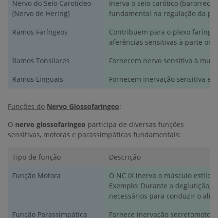
Nervo do Seio Carotídeo
Inerva o seio carótico (barorrec
(Nervo de Hering)
fundamental na regulação da pre
Ramos Faríngeos
Contribuem para o plexo faríngeo
aferências sensitivas à parte or
Ramos Tonsilares
Fornecem nervo sensitivo à mucos
Ramos Linguais
Fornecem inervação sensitiva e gu
Funções do
Nervo Glossofaríngeo
:
O
nervo glossofaríngeo
participa de diversas funções
sensitivas, motoras e parassimpáticas fundamentais:
Tipo de função
Descrição
Função Motora
O NC IX inerva o músculo estilofar
Exemplo: Durante a deglutição, 
necessários para conduzir o alim
Função Parassimpática
Fornece inervação secretomotora 