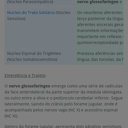
(Núcleo Parassimpático)
nervo glossofaríngeo
e se
Núcleo do Trato Solitário
(Núcleo
Os neurônios aferentes vi
Sensitivo)
terço posterior da língua 
aferentes viscerais gerais
transmitem informações pa
importante em reflexos com
quimiorreceptividade para
Núcleo Espinal do Trigêmeo
Processa aferências sensit
(Núcleo Somatossensitivo)
língua, das tonsilas, da fa
Emergência e Trajeto
:
O
nervo glossofaríngeo
emerge como uma série de radículas
da face anterolateral da parte superior da medula oblongata,
no sulco entre a oliva e o pedúnculo cerebelar inferior. Segue
lateralmente, saindo do crânio pelo forame jugular, onde é
acompanhado pelos nervos vago (NC X) e acessório espinal
(NC XI).
Dentro do forame jugular, apresenta dois gânglios sensitivos: