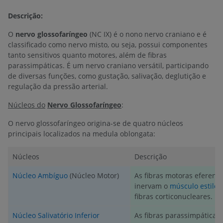
Descrição:
O
nervo glossofaríngeo
(NC IX) é o nono nervo craniano e é
classificado como nervo misto, ou seja, possui componentes
tanto sensitivos quanto motores, além de fibras
parassimpáticas. É um nervo craniano versátil, participando
de diversas funções, como gustação, salivação, deglutição e
regulação da pressão arterial.
Núcleos do
Nervo Glossofaríngeo
:
O nervo glossofaríngeo origina-se de quatro núcleos
principais localizados na medula oblongata:
Núcleos
Descrição
Núcleo Ambíguo
(Núcleo Motor)
As fibras motoras eferente
inervam o
músculo estilof
fibras corticonucleares.
Núcleo Salivatório Inferior
As fibras parassimpáticas 