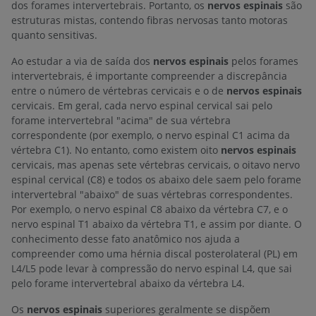
dos forames intervertebrais. Portanto, os
nervos espinais
são
estruturas mistas, contendo fibras nervosas tanto motoras
quanto sensitivas.
Ao estudar a via de saída dos
nervos espinais
pelos forames
intervertebrais, é importante compreender a discrepância
entre o número de vértebras cervicais e o de
nervos espinais
cervicais. Em geral, cada nervo espinal cervical sai pelo
forame intervertebral "acima" de sua vértebra
correspondente (por exemplo, o nervo espinal C1 acima da
vértebra C1). No entanto, como existem oito
nervos espinais
cervicais, mas apenas sete vértebras cervicais, o oitavo nervo
espinal cervical (C8) e todos os abaixo dele saem pelo forame
intervertebral "abaixo" de suas vértebras correspondentes.
Por exemplo, o nervo espinal C8 abaixo da vértebra C7, e o
nervo espinal T1 abaixo da vértebra T1, e assim por diante. O
conhecimento desse fato anatômico nos ajuda a
compreender como uma hérnia discal posterolateral (PL) em
L4/L5 pode levar à compressão do nervo espinal L4, que sai
pelo forame intervertebral abaixo da vértebra L4.
Os
nervos espinais
superiores geralmente se dispõem