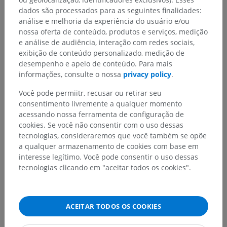
A tradução está incorreta?
RELATAR
dados são processados para as seguintes finalidades:
análise e melhoria da experiência do usuário e/ou
nossa oferta de conteúdo, produtos e serviços, medição
Referências
e análise de audiência, interação com redes sociais,
exibição de conteúdo personalizado, medição de
Kaiser, J.T. and Lugo-Pico, J.G. Neuroanatomy, Spinal Nerves. [Updated
desempenho e apelo de conteúdo. Para mais
2022 Aug 22]. In:
StatPearls [Internet].
Treasure Island (FL): StatPearls
informações, consulte o nossa
privacy policy
.
Publishing; 2022 Jan-. Available from:
https://www.ncbi.nlm.nih.gov/books/NBK542218/
Você pode permiitr, recusar ou retirar seu
consentimento livremente a qualquer momento
acessando nossa ferramenta de configuração de
Galeria
cookies. Se você não consentir com o uso dessas
tecnologias, consideraremos que você também se opõe
a qualquer armazenamento de cookies com base em
interesse legítimo. Você pode consentir o uso dessas
tecnologias clicando em "aceitar todos os cookies".
ACEITAR TODOS OS COOKIES