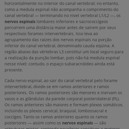
horizontalmente no interior do canal vertebral; no entanto,
como a medula espinal não acompanha o comprimento do
canal vertebral — terminando no nível vertebral L1/L2 —, os
nervos espinais
lombares inferiores e sacrococcígeos
percorrem uma distância maior antes de saírem por seus
respectivos forames intervertebrais. Isso leva ao
agrupamento das raízes dos nervos espinais na porção
inferior do canal vertebral, denominado cauda eqüina. A
região abaixo das vértebras L3 constitui um local seguro para
a realização da punção lombar, pois não há medula espinal
nesse nível; contudo, o espaço subaracnóideo ainda está
presente.
Cada nervo espinal, ao sair do canal vertebral pelo forame
intervertebral, divide-se em ramos anteriores e ramos
posteriores. Os ramos posteriores são menores e inervam os
vasos e as glândulas da parede corporal posterolateral (PL).
Os ramos anteriores são maiores e formam plexos somáticos,
incluindo os plexos cervical, braquial, lombossacral e
coccígeo. Tanto os ramos anteriores quanto os ramos
posteriores — assim como os
nervos espinais
— são
estruturas mistas, contendo neurônios sensitivos e motores.