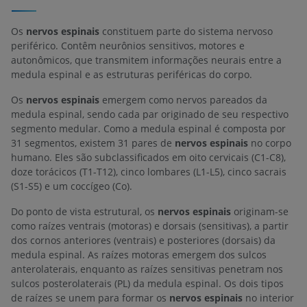
Os
nervos espinais
constituem parte do sistema nervoso
periférico. Contêm neurônios sensitivos, motores e
autonômicos, que transmitem informações neurais entre a
medula espinal e as estruturas periféricas do corpo.
Os
nervos espinais
emergem como nervos pareados da
medula espinal, sendo cada par originado de seu respectivo
segmento medular. Como a medula espinal é composta por
31 segmentos, existem 31 pares de
nervos espinais
no corpo
humano. Eles são subclassificados em oito cervicais (C1-C8),
doze torácicos (T1-T12), cinco lombares (L1-L5), cinco sacrais
(S1-S5) e um coccígeo (Co).
Do ponto de vista estrutural, os
nervos espinais
originam-se
como raízes ventrais (motoras) e dorsais (sensitivas), a partir
dos cornos anteriores (ventrais) e posteriores (dorsais) da
medula espinal. As raízes motoras emergem dos sulcos
anterolaterais, enquanto as raízes sensitivas penetram nos
sulcos posterolaterais (PL) da medula espinal. Os dois tipos
de raízes se unem para formar os
nervos espinais
no interior