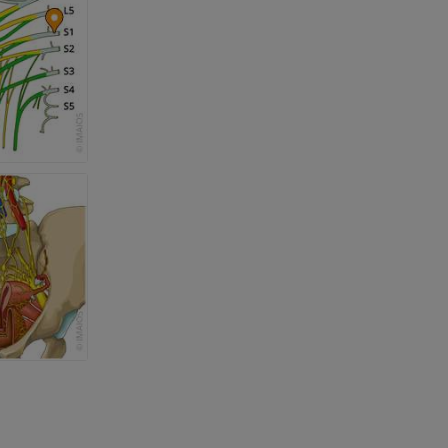
dade inferior
 e ossos)
 dos membros