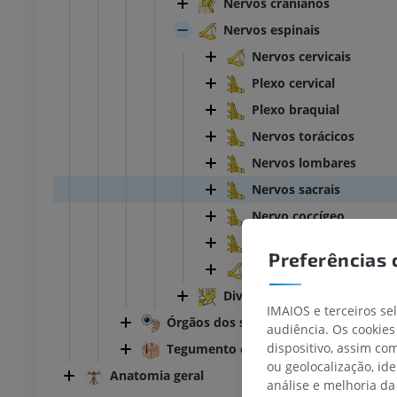
Nervos cranianos
Nervos espinais
Nervos cervicais
Plexo cervical
Plexo braquial
Nervos torácicos
Nervos lombares
Nervos sacrais
Nervo coccígeo
Plexo lombossacral
Preferências 
Numeração dos nervos 
Divisão autônoma do sistem
IMAIOS e terceiros se
Órgãos dos sentidos
audiência. Os cookies
dispositivo, assim c
Tegumento comum
ou geolocalização, id
Anatomia geral
análise e melhoria da