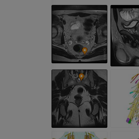
PREMIUM
IRM da mão
IRM
IRM do joelho
PREMIUM
IRM
PREMIUM
Radiografias do membro
superior
Radiografias
Artrografia do 
Artrografia CT
PREMIUM
PREMIUM
Membro superior
Ilustrações
IRM do torneze
retropé
PREMIUM
IRM
PREMIUM
Arteriografia do membro
superior
Angiografia
Antepé IRM
IRM
GRÁTIS
PREMIUM
Visible Human Project