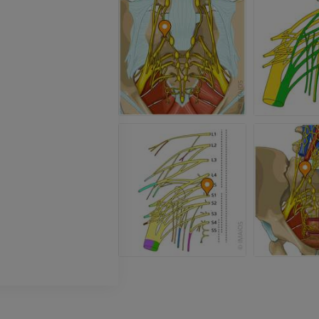
Fotografia
CTA da extremi
TC
PREMIUM
PREMIUM
Perna (artérias
TC
GRÁTIS
Arteriografia
inferiores
Angiografia
GRÁTIS