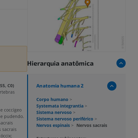
Hierarquia anatômica
Anatomia humana 2
S5, C0)
rtebras
Corpo humano
>
Systemata integrantia
>
 e coccígeo
Sistema nervoso
>
l e pudendo.
Sistema nervoso periférico
>
sacrais
Nervos espinais
>
Nervos sacrais
 sacrais
óccix;