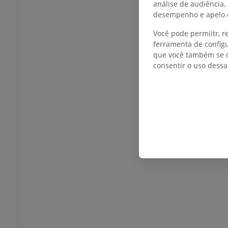
análise de audiência,
desempenho e apelo d
TARSO-PÉ
Você pode permiitr, 
ferramenta de configu
joelho
IRM do tornozelo
que você também se o
IRM
consentir o uso dessa
UM
PREMIUM
afia do joelho
Antepé IRM
afia CT
IRM
UM
PREMIUM
 membro inferior
IRM do membro inferior
IRM
UM
PREMIUM
rafias do membro
Radiografias do membro
r
inferior
rafias
Radiografias
S
GRÁTIS