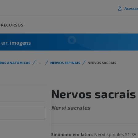
Acessa
RECURSOS
a em
imagens
URAS ANATÔMICAS
...
NERVOS ESPINAIS
NERVOS SACRAIS
Nervos sacrais
Nervi sacrales
Sinônimo em latim:
Nervi spinales S1-S5