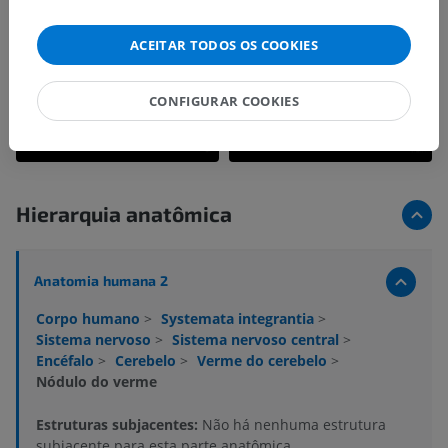
ACEITAR TODOS OS COOKIES
CONFIGURAR COOKIES
Hierarquia anatômica
Anatomia humana 2
Corpo humano
>
Systemata integrantia
>
Sistema nervoso
>
Sistema nervoso central
>
Encéfalo
>
Cerebelo
>
Verme do cerebelo
>
Nódulo do verme
Estruturas subjacentes:
Não há nenhuma estrutura
subjacente para esta parte anatômica