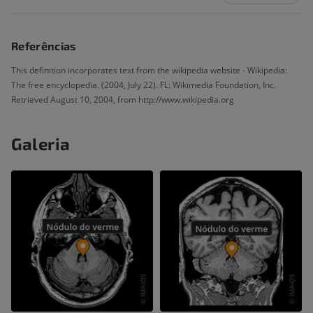
Referências
This definition incorporates text from the wikipedia website - Wikipedia:
The free encyclopedia. (2004, July 22). FL: Wikimedia Foundation, Inc.
Retrieved August 10, 2004, from http://www.wikipedia.org
Galeria