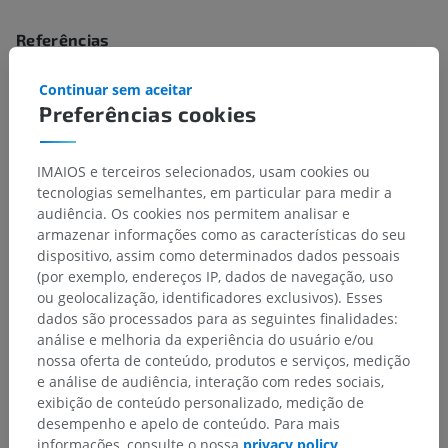
Referências
Snell, R.S. (2010). ‘Chapter 5: The Brainstem’, in Clinical Neuroanatomy.
Continuar sem aceitar
(7th ed.) Philadelphia: Wolters Kluwer Health/Lippincott Williams &
Wilkins, pp.199-200.
Preferências cookies
IMAIOS e terceiros selecionados, usam cookies ou
Galeria
tecnologias semelhantes, em particular para medir a
audiência. Os cookies nos permitem analisar e
armazenar informações como as características do seu
dispositivo, assim como determinados dados pessoais
(por exemplo, endereços IP, dados de navegação, uso
ou geolocalização, identificadores exclusivos). Esses
dados são processados para as seguintes finalidades:
análise e melhoria da experiência do usuário e/ou
nossa oferta de conteúdo, produtos e serviços, medição
e análise de audiência, interação com redes sociais,
exibição de conteúdo personalizado, medição de
desempenho e apelo de conteúdo. Para mais
informações, consulte o nossa
privacy policy
.