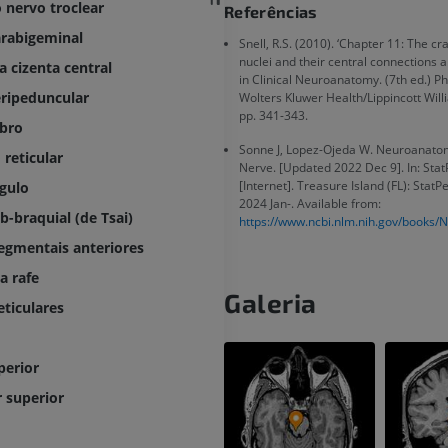
PREMIUM
 nervo troclear
Referências
IRM da mão
IRM
rabigeminal
Snell, R.S. (2010). ‘Chapter 11: The cr
IRM do joelho
PREMIUM
nuclei and their central connections an
a cizenta central
IRM
in Clinical Neuroanatomy. (7th ed.) Ph
ripeduncular
Wolters Kluwer Health/Lippincott Will
PREMIUM
Radiografias do membro
pp. 341-343.
ubro
superior
Radiografias
Artrografia do 
Sonne J, Lopez-Ojeda W. Neuroanatom
reticular
Nerve. [Updated 2022 Dec 9]. In: Stat
Artrografia CT
PREMIUM
[Internet]. Treasure Island (FL): StatP
gulo
PREMIUM
2024 Jan-. Available from:
b-braquial (de Tsai)
https://www.ncbi.nlm.nih.gov/books
Membro superior
Ilustrações
IRM do torneze
egmentais anteriores
retropé
PREMIUM
a rafe
IRM
Galeria
PREMIUM
eticulares
Arteriografia do membro
superior
Angiografia
Antepé IRM
perior
IRM
GRÁTIS
 superior
PREMIUM
Visible Human Project