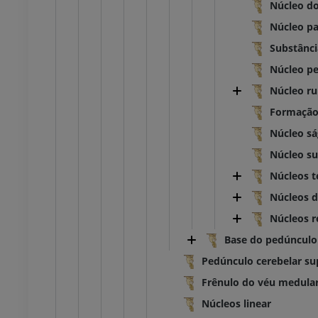
Núcleo do
 inferior
Membro inferior
Núcleo pa
ções
Ilustrações
Substânci
UM
PREMIUM
Núcleo pe
Núcleo r
TC do tornozelo e do pé
TC
Formação 
PREMIUM
Núcleo sá
Núcleo su
Núcleos t
Núcleos d
Núcleos r
Base do pedúnculo
Pedúnculo cerebelar su
Frênulo do véu medular
Núcleos linear