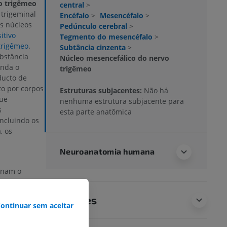
o trigêmeo
central
>
trigeminal
Encéfalo
>
Mesencéfalo
>
s núcleos
Pedúnculo cerebral
>
itivo
Tegmento do mesencéfalo
>
trigêmeo
.
Subtância cinzenta
>
ubstância
Núcleo mesencefálico do nervo
unda o
trigêmeo
ducto de
to por corpos
Estruturas subjacentes:
Não há
que
nenhuma estrutura subjacente para
s
esta parte anatômica
incluindo os
, os
Neuroanatomia humana
rnam o
o que significa
prioceptivas
Traduções
isso, essa
ontinuar sem aceitar
rior do nervo
eo