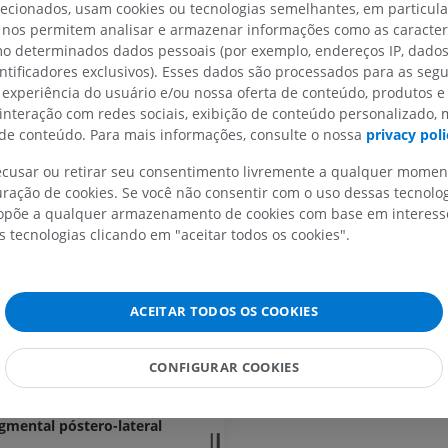
lecionados, usam cookies ou tecnologias semelhantes, em particul
mesencefálico
. Assim, o
núcleo
 nos permitem analisar e armazenar informações como as caracterí
esencéfalo
mesencefálico do nervo trigême
MEMBRO SUPERIOR
MEMBRO INFERIOR
omo determinados dados pessoais (por exemplo, endereços IP, dado
por abrigar os corpos celulares 
ncéfalo
entificadores exclusivos). Esses dados são processados para as segu
aferentes primários, que geralme
IRM do membro superior
Membro inferi
 experiência do usuário e/ou nossa oferta de conteúdo, produtos e
nisco lateral
localizados em gânglio de nervos 
IRM
Ilustrações
 interação com redes sociais, exibição de conteúdo personalizado,
e não no sistema nervoso central
nca
PREMIUM
PREMIUM
e conteúdo. Para mais informações, consulte o nossa
privacy poli
zenta
As informações proprioceptivas 
recusar ou retirar seu consentimento livremente a qualquer mome
por esses neurônios unipolares 
IRM do ombro
Radiografias 
sencefálico do nervo trigêmeo
ração de cookies. Se você não consentir com o uso dessas tecnolo
mesencefálico
são então transmi
IRM
inferior
põe a qualquer armazenamento de cookies com base em interesse
o nervo oculomotor
núcleo ventral posteromedial (V
Radiografias
PREMIUM
s tecnologias clicando em "aceitar todos os cookies".
por meio do lemnisco trigeminal.
 nervo oculomotor: Núcleos acessórios do nervo oculomotor
GRÁTIS
essas informações são retransmi
ersticial (de Cajal)
IRM do carpo
núcleo motor do trigêmeo
, forma
IRM
IRM do membro
arco reflexo monossináptico resp
é-comissural central
ACEITAR TODOS OS COOKIES
IRM
PREMIUM
reflexo mandibular.
 comissura posterior (de Darkschewitsch)
PREMIUM
terpeduncular
CONFIGURAR COOKIES
IRM do cotovelo
A tradução está incorreta?
IRM
Ressonância m
cessórios do trato óptico
quadril
PREMIUM
gmental póstero-lateral
IRM