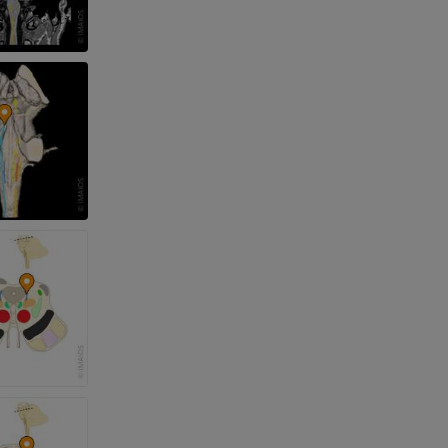
dade inferior
 e ossos)
 dos membros