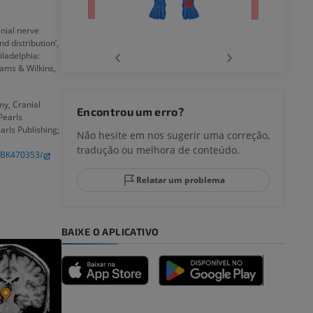
anial nerve
d distribution’,
‹
›
iladelphia:
iams & Wilkins,
joelho
y, Cranial
Encontrou um erro?
Pearls
earls Publishing;
Não hesite em nos sugerir uma correção,
tradução ou melhora de conteúdo.
/NBK470353/
lo e do
Relatar um problema
BAIXE O APLICATIVO