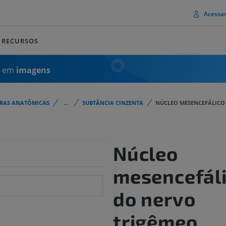
Acessa
RECURSOS
a em
imagens
URAS ANATÔMICAS
...
SUBTÂNCIA CINZENTA
NÚCLEO MESENCEFÁLICO
Núcleo
mesencefál
do nervo
trigêmeo