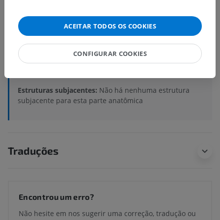
Neuroanatomia humana
ACEITAR TODOS OS COOKIES
Parte central ; Sistema nervoso central
>
Medula espinal
>
Morfologia interna
>
CONFIGURAR COOKIES
Substância cinzenta
>
Voluna posterior
>
Laminae spinales III-IV
Estruturas subjacentes:
Não há nenhuma estrutura
subjacente para esta parte anatômica
Traduções
Encontrou um erro?
Não hesite em nos sugerir uma correção, tradução ou