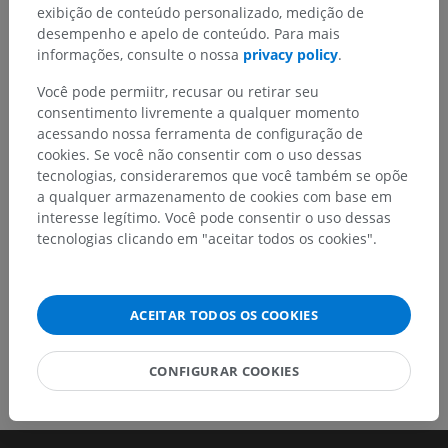
exibição de conteúdo personalizado, medição de
Encontrou um erro?
desempenho e apelo de conteúdo. Para mais
informações, consulte o nossa
privacy policy
.
Não hesite em nos sugerir uma correção, tradução ou
melhora de conteúdo.
Você pode permiitr, recusar ou retirar seu
consentimento livremente a qualquer momento
Relatar um problema
acessando nossa ferramenta de configuração de
cookies. Se você não consentir com o uso dessas
tecnologias, consideraremos que você também se opõe
a qualquer armazenamento de cookies com base em
BAIXE O APLICATIVO
interesse legítimo. Você pode consentir o uso dessas
tecnologias clicando em "aceitar todos os cookies".
ACEITAR TODOS OS COOKIES
CONFIGURAR COOKIES