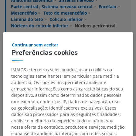
Anatomia sistêmica
>
Sistema nervoso
>
Parte central ; Sistema nervoso central
>
Encéfalo
>
Mesencéfalo
>
Teto do mesencéfalo
>
Lâmina do teto
>
Colículo inferior
>
Núcleos do colículo inferior
>
Núcleos pericentral
Estruturas subjacentes:
Não há nenhuma estrutura
Continuar sem aceitar
subjacente para esta parte anatômica
Preferências cookies
Neuroanatomia humana
IMAIOS e terceiros selecionados, usam cookies ou
tecnologias semelhantes, em particular para medir a
audiência. Os cookies nos permitem analisar e
armazenar informações como as características do seu
Anatomia comparativa em animais
dispositivo, assim como determinados dados pessoais
(por exemplo, endereços IP, dados de navegação, uso
ou geolocalização, identificadores exclusivos). Esses
dados são processados para as seguintes finalidades:
Traduções
análise e melhoria da experiência do usuário e/ou
nossa oferta de conteúdo, produtos e serviços, medição
e análise de audiência, interação com redes sociais,