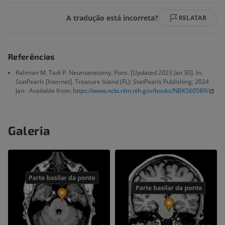
A tradução está incorreta?
RELATAR
Referências
Rahman M, Tadi P. Neuroanatomy, Pons. [Updated 2023 Jan 30]. In:
StatPearls [Internet]. Treasure Island (FL): StatPearls Publishing; 2024
Jan-. Available from:
https://www.ncbi.nlm.nih.gov/books/NBK560589/
Galeria