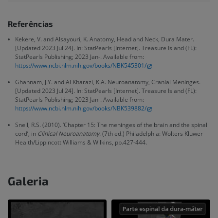
Referências
Kekere, V. and Alsayouri, K. Anatomy, Head and Neck, Dura Mater.
[Updated 2023 Jul 24]. In: StatPearls [Internet]. Treasure Island (FL):
StatPearls Publishing; 2023 Jan-. Available from:
https://www.ncbi.nlm.nih.gov/books/NBK545301/
Ghannam, J.Y. and Al Kharazi, K.A. Neuroanatomy, Cranial Meninges.
[Updated 2023 Jul 24]. In: StatPearls [Internet]. Treasure Island (FL):
StatPearls Publishing; 2023 Jan-. Available from:
https://www.ncbi.nlm.nih.gov/books/NBK539882/
Snell, R.S. (2010). ‘Chapter 15: The meninges of the brain and the spinal
cord’, in
Clinical Neuroanatomy
. (7th ed.) Philadelphia: Wolters Kluwer
Health/Lippincott Williams & Wilkins, pp.427-444.
Galeria