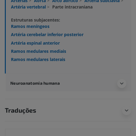
Artérias
>
Aorta
>
Arco aórtico
>
Artéria subclávia
>
Artéria vertebral
>
Parte intracraniana
Estruturas subjacentes:
Ramos meníngeos
Artéria cerebelar inferior posterior
Artéria espinal anterior
Ramos medulares mediais
Ramos medulares laterais
Neuroanatomia humana
Traduções