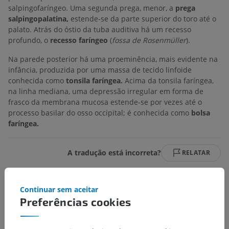
salpingofaríngeo. Uma segunda prega, menor, a
prega
salpingopalatina,
estende-se da parte superior do toro até o
palato. Atrás do óstio da tuba auditiva há um recesso
profundo, o
recesso faríngeo
(
fossa de Rosenmüller
).
Na parede posterior há uma proeminência, mais evidente na
infância, produzida por uma massa de tecido linfoide
conhecida como
tonsila faríngea.
Acima da tonsila faríngea,
na linha mediana, uma depressão irregular em forma de
frasco da membrana mucosa estende-se por vezes até o
processo basilar do osso occipital; é conhecida como
bolsa
faríngea.
A tradução está incorreta?
RELATAR
Continuar sem aceitar
Referências
Preferências cookies
This definition incorporates text from a public domain edition of Gray's
Anatomy (20th U.S. edition of Gray's Anatomy of the Human Body,