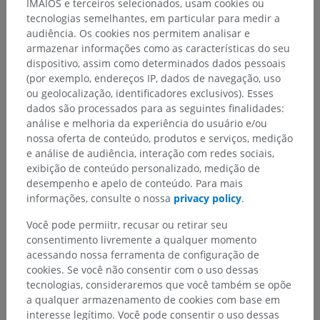
IMAIOS e terceiros selecionados, usam cookies ou
published in 1918 – from http://www.bartleby.com/107/).
tecnologias semelhantes, em particular para medir a
audiência. Os cookies nos permitem analisar e
armazenar informações como as características do seu
Hierarquia anatômica
dispositivo, assim como determinados dados pessoais
(por exemplo, endereços IP, dados de navegação, uso
ou geolocalização, identificadores exclusivos). Esses
dados são processados para as seguintes finalidades:
Anatomia humana 1
análise e melhoria da experiência do usuário e/ou
nossa oferta de conteúdo, produtos e serviços, medição
Anatomia sistêmica
>
Sistema digestório
>
Faringe
>
e análise de audiência, interação com redes sociais,
Cavidade da faringe
>
Parte nasal da faringe
exibição de conteúdo personalizado, medição de
desempenho e apelo de conteúdo. Para mais
Estruturas subjacentes:
Não há nenhuma estrutura
informações, consulte o nossa
privacy policy
.
subjacente para esta parte anatômica
Você pode permiitr, recusar ou retirar seu
consentimento livremente a qualquer momento
acessando nossa ferramenta de configuração de
cookies. Se você não consentir com o uso dessas
Traduções
tecnologias, consideraremos que você também se opõe
a qualquer armazenamento de cookies com base em
interesse legítimo. Você pode consentir o uso dessas