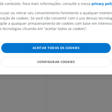
PREMIUM
e conteúdo. Para mais informações, consulte o nossa
privacy poli
IRM da mão
IRM
recusar ou retirar seu consentimento livremente a qualquer mome
IRM do joelho
PREMIUM
ração de cookies. Se você não consentir com o uso dessas tecnolo
IRM
põe a qualquer armazenamento de cookies com base em interesse
PREMIUM
Radiografias do membro
s tecnologias clicando em "aceitar todos os cookies".
superior
Radiografias
Artrografia do 
ioceptiva exteroceptiva
Artrografia CT
PREMIUM
ACEITAR TODOS OS COOKIES
PREMIUM
Membro superior
Ilustrações
IRM do torneze
CONFIGURAR COOKIES
retropé
PREMIUM
IRM
PREMIUM
Arteriografia do membro
superior
Angiografia
Antepé IRM
IRM
GRÁTIS
PREMIUM
Visible Human Project