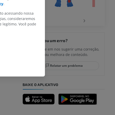
cy
.
nto acessando nossa
‹
›
gias, consideraremos
 legítimo. Você pode
joelho
Encontrou um erro?
Não hesite em nos sugerir uma correção,
tradução ou melhora de conteúdo.
lo e do
Relatar um problema
BAIXE O APLICATIVO