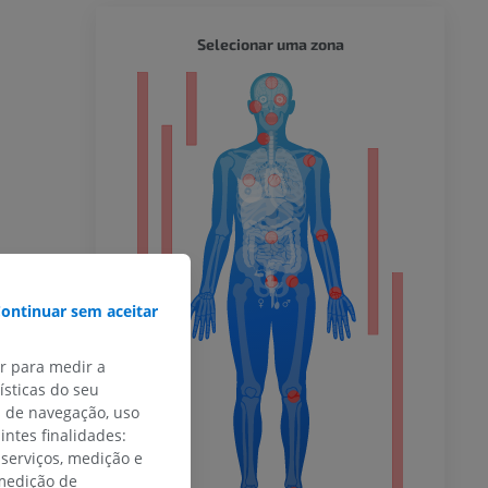
CORPO 
Selecionar uma zona
or
do membro
ontinuar sem aceitar
 inferior
ar para medir a
sticas do seu
s de navegação, uso
agnética do
intes finalidades:
 serviços, medição e
 medição de