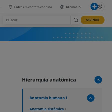
r
Entre em contato conosco
Idiomas
ASSINAR
Hierarquia anatômica
Anatomia humana 1
Anatomia sistêmica
>