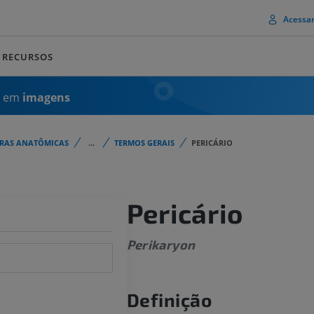
Acessa
RECURSOS
a em
imagens
URAS ANATÔMICAS
...
TERMOS GERAIS
PERICÁRIO
Pericário
Perikaryon
Definição