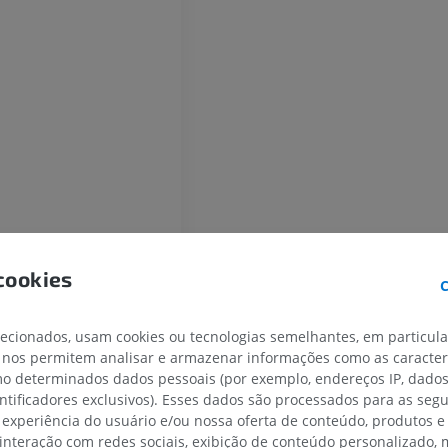
MEMBRO SUPERIOR
MEMBRO INFERIOR
IRM do membro superior
Membro inferi
IRM
Ilustrações
PREMIUM
PREMIUM
IRM do ombro
Radiografias 
IRM
inferior
Radiografias
PREMIUM
GRÁTIS
cookies
IRM do carpo
C
IRM
IRM do membro
IRM
PREMIUM
reta
lecionados, usam cookies ou tecnologias semelhantes, em particul
PREMIUM
 nos permitem analisar e armazenar informações como as caracterí
ruzada
IRM do cotovelo
omo determinados dados pessoais (por exemplo, endereços IP, dado
IRM
Ressonância m
entificadores exclusivos). Esses dados são processados para as segu
quadril
PREMIUM
 experiência do usuário e/ou nossa oferta de conteúdo, produtos e
IRM
 interação com redes sociais, exibição de conteúdo personalizado,