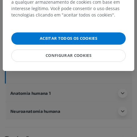
a qualquer armazenamento de cookies com base em
interesse legítimo. Você pode consentir o uso dessas
tecnologias clicando em "aceitar todos os cookies".
Anatomia humana 2
Corpo humano
>
Systemata integrantia
>
Sistema circulatório
>
Veias sistêmicas
>
ACEITAR TODOS OS COOKIES
Veias da coluna vertebral
>
Veias intervertebrais
>
Plexo venoso vertebral interno anterior
CONFIGURAR COOKIES
Estruturas subjacentes:
Veias basivertebrais
Anatomia humana 1
Neuroanatomia humana