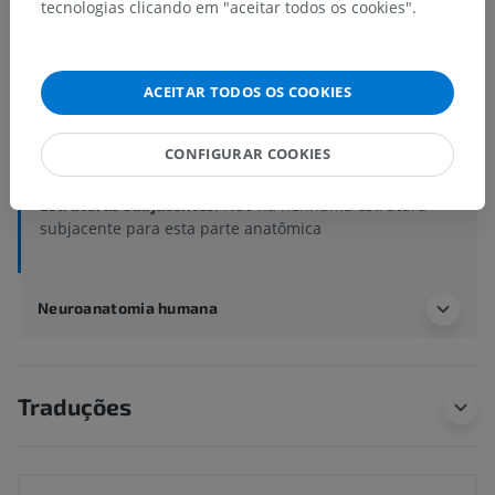
tecnologias clicando em "aceitar todos os cookies".
Anatomia humana 1
Anatomia sistêmica
>
Sistema circulatório
>
Artérias
>
Artérias do encéfalo
>
Artéria basilar
>
ACEITAR TODOS OS COOKIES
Artéria cerebral posterior
>
Parte pós-comunicante; Segmento P2
>
CONFIGURAR COOKIES
Ramos corióideos posteriores mediais
Estruturas subjacentes:
Não há nenhuma estrutura
subjacente para esta parte anatômica
Neuroanatomia humana
Traduções