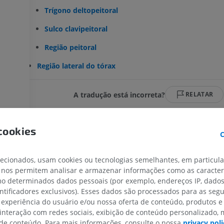
Trígono deltopeitoral
Sulco clavipeitoral
Região peitoral
Região lateral do tórax
A tradução está incorreta?
RELATAR
cookies
C
Galeria
lecionados, usam cookies ou tecnologias semelhantes, em particul
 nos permitem analisar e armazenar informações como as caracterí
omo determinados dados pessoais (por exemplo, endereços IP, dado
entificadores exclusivos). Esses dados são processados para as segu
 experiência do usuário e/ou nossa oferta de conteúdo, produtos e
 interação com redes sociais, exibição de conteúdo personalizado,
MEMBRO SUPERIOR
MEMBRO INFERIOR
e conteúdo. Para mais informações, consulte o nossa
privacy poli