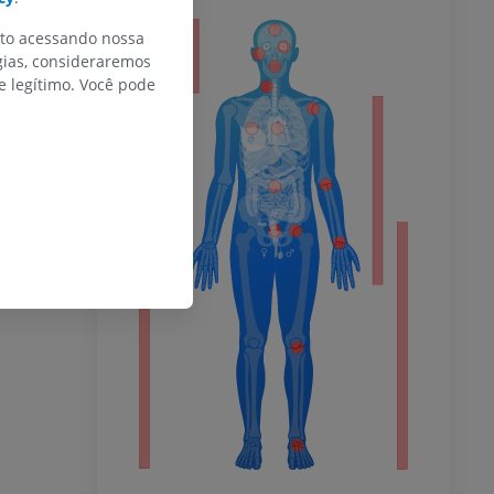
nto acessando nossa
or
gias, consideraremos
 legítimo. Você pode
do membro
 inferior
agnética do