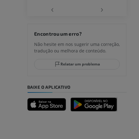
‹
›
joelho
Encontrou um erro?
Não hesite em nos sugerir uma correção,
tradução ou melhora de conteúdo.
lo e do
Relatar um problema
BAIXE O APLICATIVO
dade inferior