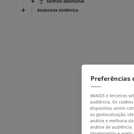
termini additional
Anatomia sistêmica
Preferências 
IMAIOS e terceiros se
audiência. Os cookies
dispositivo, assim c
ou geolocalização, id
análise e melhoria da
análise de audiência,
TARSO-PÉ
desempenho e apelo d