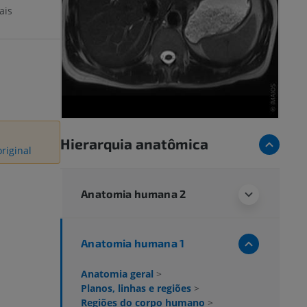
ais
Hierarquia anatômica
riginal
Anatomia humana 2
Anatomia humana 1
Anatomia geral
>
Planos, linhas e regiões
>
Regiões do corpo humano
>