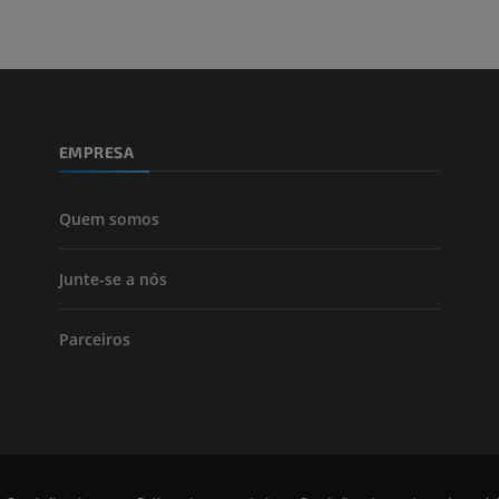
Perna (artérias
TC
GRÁTIS
EMPRESA
Arteriografia
inferiores
Angiografia
Quem somos
GRÁTIS
Junte-se a nós
Parceiros