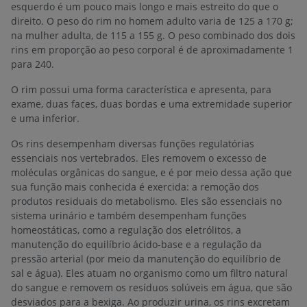
esquerdo é um pouco mais longo e mais estreito do que o
direito. O peso do rim no homem adulto varia de 125 a 170 g;
na mulher adulta, de 115 a 155 g. O peso combinado dos dois
rins em proporção ao peso corporal é de aproximadamente 1
para 240.
O rim possui uma forma característica e apresenta, para
exame, duas faces, duas bordas e uma extremidade superior
e uma inferior.
Os rins desempenham diversas funções regulatórias
essenciais nos vertebrados. Eles removem o excesso de
moléculas orgânicas do sangue, e é por meio dessa ação que
sua função mais conhecida é exercida: a remoção dos
produtos residuais do metabolismo. Eles são essenciais no
sistema urinário e também desempenham funções
homeostáticas, como a regulação dos eletrólitos, a
manutenção do equilíbrio ácido-base e a regulação da
pressão arterial (por meio da manutenção do equilíbrio de
sal e água). Eles atuam no organismo como um filtro natural
do sangue e removem os resíduos solúveis em água, que são
desviados para a bexiga. Ao produzir urina, os rins excretam