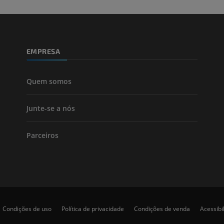
Perna (artérias
TC
GRÁTIS
EMPRESA
Arteriografia
inferiores
Angiografia
Quem somos
GRÁTIS
Junte-se a nós
Parceiros
Condições de uso
Política de privacidade
Condições de venda
Acessibi