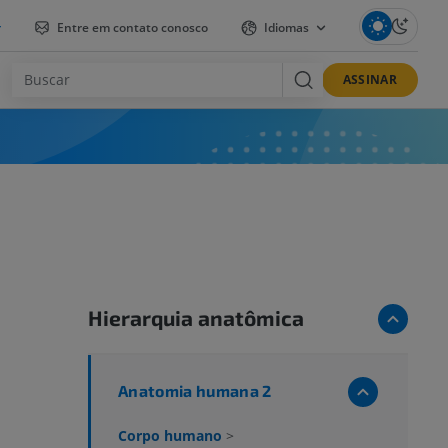
r
Entre em contato conosco
Idiomas
ASSINAR
Hierarquia anatômica
Anatomia humana 2
Corpo humano
>