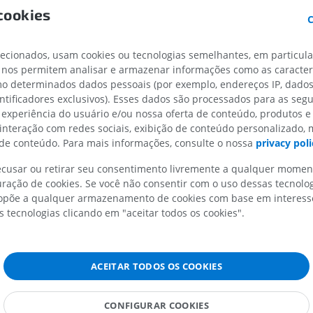
IRM do membro superior
Membro inferi
cookies
IRM
Ilustrações
C
PREMIUM
PREMIUM
lecionados, usam cookies ou tecnologias semelhantes, em particul
IRM do ombro
Radiografias 
 nos permitem analisar e armazenar informações como as caracterí
IRM
inferior
omo determinados dados pessoais (por exemplo, endereços IP, dado
ular
Radiografias
entificadores exclusivos). Esses dados são processados para as segu
PREMIUM
GRÁTIS
 experiência do usuário e/ou nossa oferta de conteúdo, produtos e
 interação com redes sociais, exibição de conteúdo personalizado,
IRM do carpo
e conteúdo. Para mais informações, consulte o nossa
privacy poli
IRM
IRM do membro
IRM
PREMIUM
recusar ou retirar seu consentimento livremente a qualquer mome
PREMIUM
ração de cookies. Se você não consentir com o uso dessas tecnolo
põe a qualquer armazenamento de cookies com base em interesse
IRM do cotovelo
s tecnologias clicando em "aceitar todos os cookies".
IRM
Ressonância m
quadril
PREMIUM
IRM
PREMIUM
ACEITAR TODOS OS COOKIES
IRM da mão
IRM
IRM do joelho
PREMIUM
CONFIGURAR COOKIES
IRM