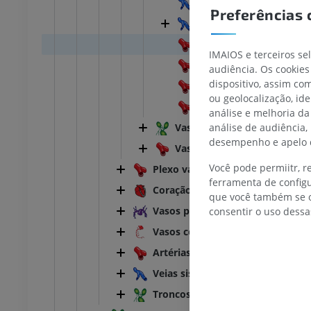
Vênula
joelho
IRM do tornozelo
Preferências 
IRM
Veias
UM
PREMIUM
Seio venoso
IMAIOS e terceiros se
Vaso anastomótico
afia do joelho
Antepé IRM
audiência. Os cookies
afia CT
IRM
dispositivo, assim c
Anastomose arterioven
ou geolocalização, id
UM
PREMIUM
Vaso colateral
análise e melhoria da
análise de audiência,
Vaso linfático
 membro inferior
IRM do membro inferior
desempenho e apelo d
IRM
Vaso
UM
PREMIUM
Você pode permiitr, 
Plexo vascular
ferramenta de configu
Coração
que você também se o
rafias do membro
Radiografias do membro
Vasos pulmonares
consentir o uso dessa
r
inferior
rafias
Radiografias
Vasos coronários
S
GRÁTIS
Artérias sistêmicas
Veias sistêmicas
 inferior
Membro inferior
ções
Ilustrações
Troncos e ductos linfáticos
UM
PREMIUM