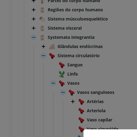
Partes do corpo humano
Regiões do corpo humano
Sistema músculoesquelético
Sistema visceral
Systemata integrantia
Glândulas endócrinas
Sistema circulatório
Sangue
Linfa
Vasos
Vasos sanguíneos
Artérias
Arteriola
Vaso capilar
TARSO-PÉ
Vaso sinusóide