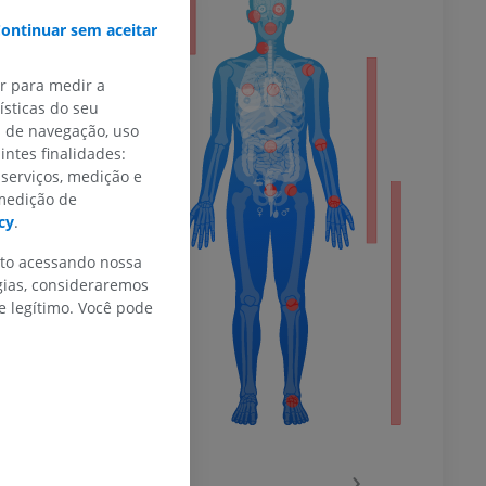
or
ontinuar sem aceitar
ar para medir a
do membro
sticas do seu
s de navegação, uso
intes finalidades:
 serviços, medição e
 medição de
cy
.
 inferior
nto acessando nossa
gias, consideraremos
 legítimo. Você pode
agnética do
‹
›