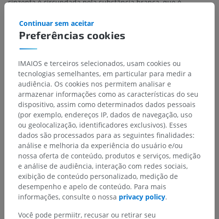
cinzenta é circundada pela substância branca, que é
constituída por axônios neuronais e pode ser subdividida em
regiões distintas, como as colunas anteriores, laterais e
Continuar sem aceitar
posteriores de substância branca.
Preferências cookies
Os nervos cranianos e os nervos espinais originam-se do
encéfalo e da medula espinal, constituindo o sistema nervoso
IMAIOS e terceiros selecionados, usam cookies ou
periférico. Existem 12 pares de nervos cranianos e 31 pares
tecnologias semelhantes, em particular para medir a
de nervos espinais em nosso organismo.
audiência. Os cookies nos permitem analisar e
armazenar informações como as características do seu
dispositivo, assim como determinados dados pessoais
A tradução está incorreta?
RELATAR
(por exemplo, endereços IP, dados de navegação, uso
ou geolocalização, identificadores exclusivos). Esses
dados são processados para as seguintes finalidades:
análise e melhoria da experiência do usuário e/ou
Referências
nossa oferta de conteúdo, produtos e serviços, medição
Thau, L., Reddy, V. and Singh, P. Anatomy, Central Nervous System.
e análise de audiência, interação com redes sociais,
[Updated 2022 Oct 10].
In: StatPearls [Internet]
. Treasure Island (FL):
exibição de conteúdo personalizado, medição de
StatPearls Publishing; 2023 Jan-. Available from:
desempenho e apelo de conteúdo. Para mais
https://www.ncbi.nlm.nih.gov/books/NBK542179/
informações, consulte o nossa
privacy policy
.
Snell, R.S., 2010. ‘Chapter 1: Introduction and organization of nervous
Você pode permiitr, recusar ou retirar seu
system’, in:
Clinical Neuroanatomy
. (7th ed.) Philadelphia: Wolters