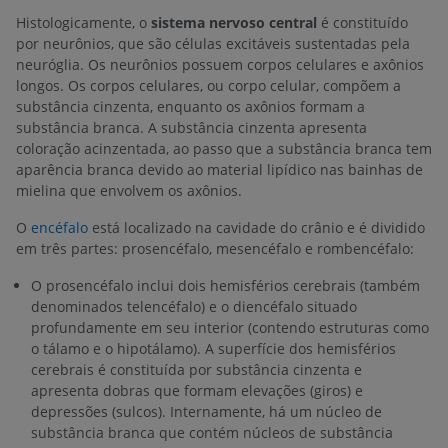
Histologicamente, o
sistema nervoso central
é constituído
por neurônios, que são células excitáveis sustentadas pela
neuróglia. Os neurônios possuem corpos celulares e axônios
longos. Os corpos celulares, ou corpo celular, compõem a
substância cinzenta, enquanto os axônios formam a
substância branca. A substância cinzenta apresenta
coloração acinzentada, ao passo que a substância branca tem
aparência branca devido ao material lipídico nas bainhas de
mielina que envolvem os axônios.
O
encéfalo
está localizado na cavidade do crânio e é dividido
em três partes: prosencéfalo, mesencéfalo e rombencéfalo:
O prosencéfalo inclui dois hemisférios cerebrais (também
denominados telencéfalo) e o diencéfalo situado
profundamente em seu interior (contendo estruturas como
o tálamo e o hipotálamo). A superfície dos hemisférios
cerebrais é constituída por substância cinzenta e
apresenta dobras que formam elevações (giros) e
depressões (sulcos). Internamente, há um núcleo de
substância branca que contém núcleos de substância