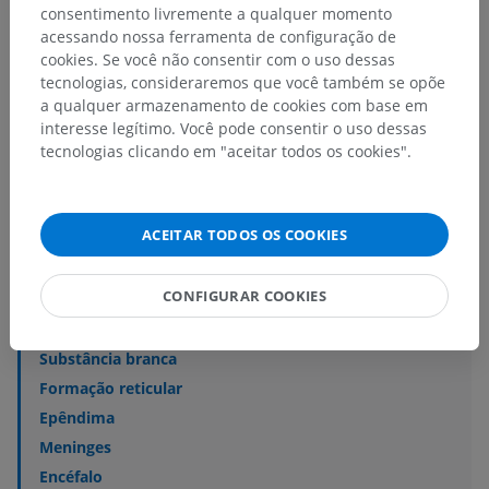
Kluwer Health/Lippincott Williams & Wilkins, pp.1-14.
consentimento livremente a qualquer momento
acessando nossa ferramenta de configuração de
cookies. Se você não consentir com o uso dessas
tecnologias, consideraremos que você também se opõe
a qualquer armazenamento de cookies com base em
Hierarquia anatômica
interesse legítimo. Você pode consentir o uso dessas
tecnologias clicando em "aceitar todos os cookies".
Anatomia humana 2
ACEITAR TODOS OS COOKIES
Corpo humano
>
Systemata integrantia
>
Sistema nervoso
>
Sistema nervoso central
CONFIGURAR COOKIES
Estruturas subjacentes:
Substância cinzenta
Substância branca
Formação reticular
Epêndima
Meninges
Encéfalo