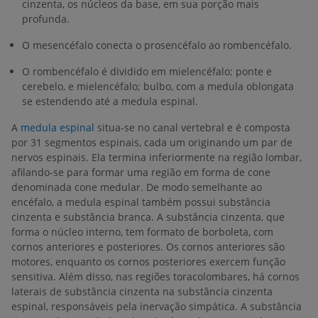
cinzenta, os núcleos da base, em sua porção mais
profunda.
O mesencéfalo conecta o prosencéfalo ao rombencéfalo.
O rombencéfalo é dividido em mielencéfalo; ponte e
cerebelo, e mielencéfalo; bulbo, com a medula oblongata
se estendendo até a medula espinal.
A
medula espinal
situa-se no canal vertebral e é composta
por 31 segmentos espinais, cada um originando um par de
nervos espinais. Ela termina inferiormente na região lombar,
afilando-se para formar uma região em forma de cone
denominada cone medular. De modo semelhante ao
encéfalo, a medula espinal também possui substância
cinzenta e substância branca. A substância cinzenta, que
forma o núcleo interno, tem formato de borboleta, com
cornos anteriores e posteriores. Os cornos anteriores são
motores, enquanto os cornos posteriores exercem função
sensitiva. Além disso, nas regiões toracolombares, há cornos
laterais de substância cinzenta na substância cinzenta
espinal, responsáveis pela inervação simpática. A substância