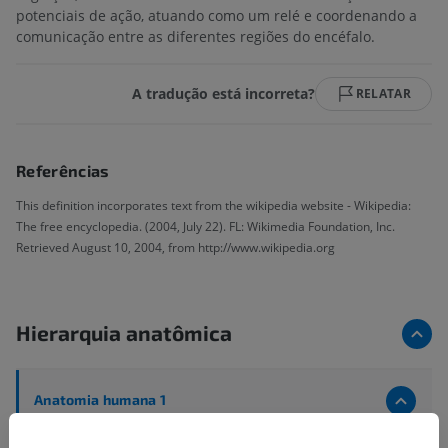
potenciais de ação, atuando como um relé e coordenando a
comunicação entre as diferentes regiões do encéfalo.
A tradução está incorreta?
RELATAR
Referências
This definition incorporates text from the wikipedia website - Wikipedia:
The free encyclopedia. (2004, July 22). FL: Wikimedia Foundation, Inc.
Retrieved August 10, 2004, from http://www.wikipedia.org
Hierarquia anatômica
Anatomia humana 1
Anatomia sistêmica
>
Sistema nervoso
>