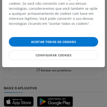
cookies. Se você não consentir com o uso dessas
Neuroanatomia humana
tecnologias, consideraremos que você também se opõe
a qualquer armazenamento de cookies com base em
interesse legítimo. Você pode consentir o uso dessas
tecnologias clicando em "aceitar todos os cookies".
Traduções
ACEITAR TODOS OS COOKIES
Encontrou um erro?
Não hesite em nos sugerir uma correção, tradução ou
CONFIGURAR COOKIES
melhora de conteúdo.
Relatar um problema
BAIXE O APLICATIVO