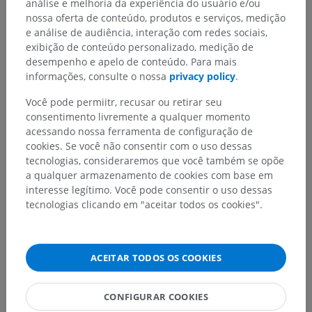
análise e melhoria da experiência do usuário e/ou
nossa oferta de conteúdo, produtos e serviços, medição
Traduções
e análise de audiência, interação com redes sociais,
exibição de conteúdo personalizado, medição de
desempenho e apelo de conteúdo. Para mais
informações, consulte o nossa
privacy policy
.
Encontrou um erro?
Você pode permiitr, recusar ou retirar seu
consentimento livremente a qualquer momento
Não hesite em nos sugerir uma correção, tradução ou
acessando nossa ferramenta de configuração de
melhora de conteúdo.
cookies. Se você não consentir com o uso dessas
tecnologias, consideraremos que você também se opõe
Relatar um problema
a qualquer armazenamento de cookies com base em
interesse legítimo. Você pode consentir o uso dessas
tecnologias clicando em "aceitar todos os cookies".
BAIXE O APLICATIVO
ACEITAR TODOS OS COOKIES
CONFIGURAR COOKIES