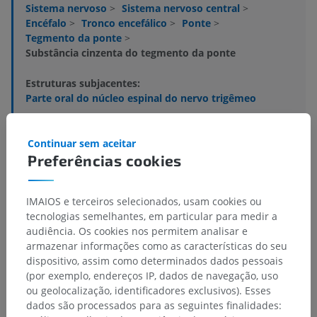
Sistema nervoso
>
Sistema nervoso central
>
Encéfalo
>
Tronco encefálico
>
Ponte
>
Tegmento da ponte
>
Substância cinzenta do tegmento da ponte
Estruturas subjacentes:
Parte oral do núcleo espinal do nervo trigêmeo
Núcleo principal do nervo trigêmeo
Núcleos vestibulares
Continuar sem aceitar
Núcleos do corpo trapezóide
Preferências cookies
Núcleo olivar superior
Núcleos do lemnisco lateral
IMAIOS e terceiros selecionados, usam cookies ou
Núcleo do nervo facial
tecnologias semelhantes, em particular para medir a
audiência. Os cookies nos permitem analisar e
Núcleo motor do nervo trigêmeo
armazenar informações como as características do seu
dispositivo, assim como determinados dados pessoais
Ver mais
(por exemplo, endereços IP, dados de navegação, uso
ou geolocalização, identificadores exclusivos). Esses
dados são processados para as seguintes finalidades: