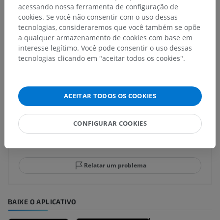
acessando nossa ferramenta de configuração de
Estruturas subjacentes:
Não há nenhuma estrutura
cookies. Se você não consentir com o uso dessas
subjacente para esta parte anatômica
tecnologias, consideraremos que você também se opõe
a qualquer armazenamento de cookies com base em
interesse legítimo. Você pode consentir o uso dessas
tecnologias clicando em "aceitar todos os cookies".
Traduções
ACEITAR TODOS OS COOKIES
Encontrou um erro?
CONFIGURAR COOKIES
Não hesite em nos sugerir uma correção, tradução ou
melhora de conteúdo.
Relatar um problema
BAIXE O APLICATIVO