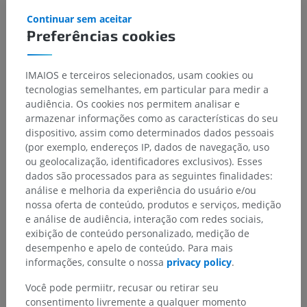
Continuar sem aceitar
Preferências cookies
IMAIOS e terceiros selecionados, usam cookies ou
tecnologias semelhantes, em particular para medir a
audiência. Os cookies nos permitem analisar e
armazenar informações como as características do seu
dispositivo, assim como determinados dados pessoais
(por exemplo, endereços IP, dados de navegação, uso
Hierarquia anatômica
ou geolocalização, identificadores exclusivos). Esses
dados são processados para as seguintes finalidades:
análise e melhoria da experiência do usuário e/ou
Anatomia humana 2
nossa oferta de conteúdo, produtos e serviços, medição
e análise de audiência, interação com redes sociais,
exibição de conteúdo personalizado, medição de
Anatomia humana 1
desempenho e apelo de conteúdo. Para mais
informações, consulte o nossa
privacy policy
.
Anatomia sistêmica
>
Tegumento comum
>
Tela subcutânea; Hipoderme
>
Você pode permiitr, recusar ou retirar seu
Tecido conectivo frouxo
consentimento livremente a qualquer momento