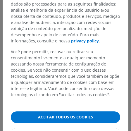
dados são processados para as seguintes finalidades:
Anatomia comparativa em animais
análise e melhoria da experiência do usuário e/ou
nossa oferta de conteúdo, produtos e serviços, medição
e análise de audiência, interação com redes sociais,
exibição de conteúdo personalizado, medição de
Traduções
desempenho e apelo de conteúdo. Para mais
informações, consulte o nossa
privacy policy
.
Você pode permiitr, recusar ou retirar seu
consentimento livremente a qualquer momento
Encontrou um erro?
acessando nossa ferramenta de configuração de
Não hesite em nos sugerir uma correção, tradução ou
cookies. Se você não consentir com o uso dessas
melhora de conteúdo.
tecnologias, consideraremos que você também se opõe
a qualquer armazenamento de cookies com base em
Relatar um problema
interesse legítimo. Você pode consentir o uso dessas
tecnologias clicando em "aceitar todos os cookies".
BAIXE O APLICATIVO
ACEITAR TODOS OS COOKIES