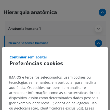
Hierarquia anatômica
Anatomia humana 1
Neuroanatomia humana
Sistema nervoso
>
Textus nervosus
>
Continuar sem aceitar
Textus nervosus centralis
>
Substância branca
>
Preferências cookies
Trato
Estruturas subjacentes:
IMAIOS e terceiros selecionados, usam cookies ou
Tractus commissuralis
tecnologias semelhantes, em particular para medir a
Tractus proprius
audiência. Os cookies nos permitem analisar e
Tractus longus
armazenar informações como as características do seu
dispositivo, assim como determinados dados pessoais
(por exemplo, endereços IP, dados de navegação, uso
ou geolocalização, identificadores exclusivos). Esses