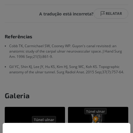
A tradução está incorreta?
RELATAR
Referências
Cobb TK, Carmichael SW, Cooney WP. Guyon's canal revisited: an
anatomic study of the carpal ulnar neurovascular space. J Hand Surg
Am. 1996 Sep;21(5):861-9.
Gil YC, Shin KJ, Lee JY, Hu KS, Kim HJ, Song WC, Koh KS. Topographic
anatomy of the ulnar tunnel. Surg Radiol Anat. 2015 Sep;37(7):757-64.
Galeria