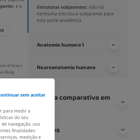
uperior
, e a
Estruturas subjacentes:
Não há
nenhuma estrutura subjacente para
esta parte anatômica
AR
Anatomia humana 1
tion of Gray's
Neuroanatomia humana
man Body,
ontinuar sem aceitar
Anatomia comparativa em
animais
ar para medir a
sticas do seu
s de navegação, uso
Traduções
intes finalidades:
 serviços, medição e