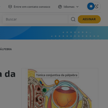
r
Entre em contato conosco
Idiomas
ASSINAR
PÁLPEBRA
a da