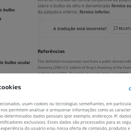
sobre o bulbo do olho é denominada
fórnice s
o bulbo
da pálpebra inferior,
fórnice inferior
.
a
A tradução está incorreta?
RELAT
Referências
This definition incorporates text from a public domain edi
do bulbo ocular
Anatomy (20th U.S. edition of Gray's Anatomy of the Hu
published in 1918 – from http://www.bartleby.com/107/).
da pálpebra
cookies
a conjuntiva
C
Galeria
 conjuntiva
lecionados, usam cookies ou tecnologias semelhantes, em particul
 conjuntiva
 nos permitem analisar e armazenar informações como as caracterí
vais
omo determinados dados pessoais (por exemplo, endereços IP, dado
entificadores exclusivos). Esses dados são processados para as segu
 experiência do usuário e/ou nossa oferta de conteúdo, produtos e