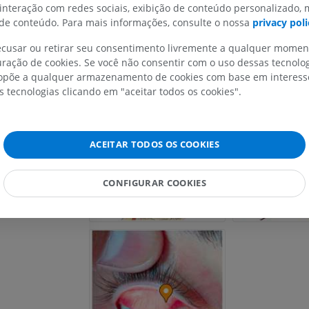
 interação com redes sociais, exibição de conteúdo personalizado,
e conteúdo. Para mais informações, consulte o nossa
privacy poli
MEMBRO SUPERIOR
MEMBRO INFERIOR
bulbo do olho
recusar ou retirar seu consentimento livremente a qualquer mome
ração de cookies. Se você não consentir com o uso dessas tecnolo
IRM do membro superior
Membro inferi
põe a qualquer armazenamento de cookies com base em interesse
IRM
Ilustrações
s tecnologias clicando em "aceitar todos os cookies".
PREMIUM
PREMIUM
IRM do ombro
Radiografias 
ACEITAR TODOS OS COOKIES
IRM
inferior
Radiografias
PREMIUM
CONFIGURAR COOKIES
GRÁTIS
IRM do carpo
IRM
IRM do membro
IRM
PREMIUM
PREMIUM
IRM do cotovelo
IRM
Ressonância m
quadril
PREMIUM