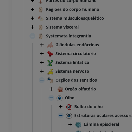
Partes do corpo humano
Regiões do corpo humano
Sistema músculoesquelético
Sistema visceral
Systemata integrantia
Glândulas endócrinas
Sistema circulatório
Sistema linfático
Sistema nervoso
Órgãos dos sentidos
Órgão olfatório
Olho
Bulbo do olho
Estruturas oculares acessóri
Lâmina episcleral