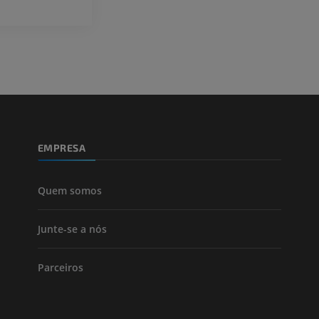
Visible Human Project
Fotografia
CTA da extremi
TC
PREMIUM
PREMIUM
Perna (artérias
TC
GRÁTIS
EMPRESA
Arteriografia
inferiores
Angiografia
Quem somos
GRÁTIS
Junte-se a nós
Parceiros