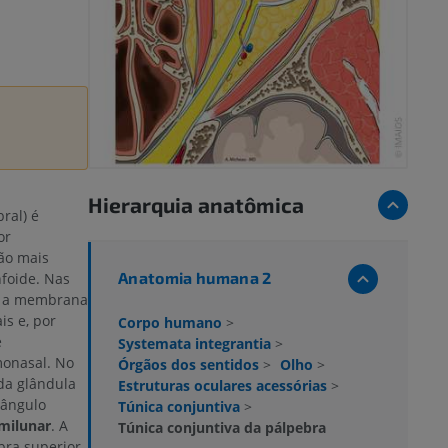
Hierarquia anatômica
ral) é
or
ão mais
Anatomia humana 2
nfoide. Nas
m a membrana
is e, por
Corpo humano
>
e
Systemata integrantia
>
monasal. No
Órgãos dos sentidos
>
Olho
>
 da glândula
Estruturas oculares acessórias
>
 ângulo
Túnica conjuntiva
>
milunar
. A
Túnica conjuntiva da pálpebra
bra superior