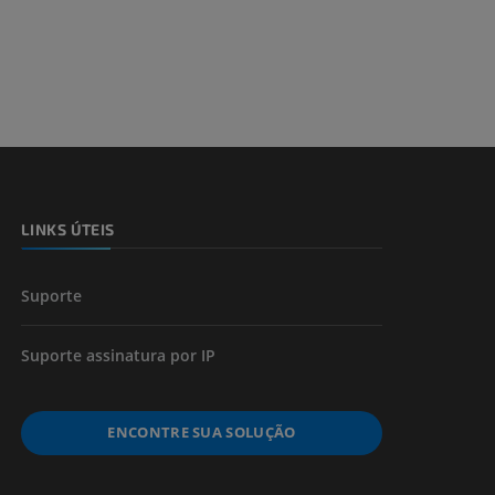
dade inferior
 e ossos)
LINKS ÚTEIS
 dos membros
Suporte
Suporte assinatura por IP
ENCONTRE SUA SOLUÇÃO