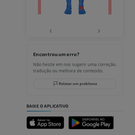
‹
›
joelho
Encontrou um erro?
Não hesite em nos sugerir uma correção,
tradução ou melhora de conteúdo.
lo e do
Relatar um problema
BAIXE O APLICATIVO