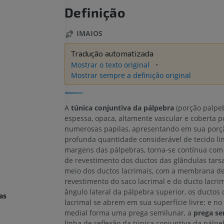
Definição
IMAIOS
Tradução automatizada
Mostrar o texto original
Mostrar sempre a definição original
A
túnica conjuntiva da pálpebra
(porção palpeb
espessa, opaca, altamente vascular e coberta p
numerosas papilas, apresentando em sua porç
profunda quantidade considerável de tecido li
margens das pálpebras, torna-se contínua co
de revestimento dos ductos das glândulas tarsa
meio dos ductos lacrimais, com a membrana d
revestimento do saco lacrimal e do ducto lacri
ângulo lateral da pálpebra superior, os ductos
as
lacrimal se abrem em sua superfície livre; e no
medial forma uma prega semilunar, a
prega se
linha de reflexão da túnica conjuntiva da pálpe