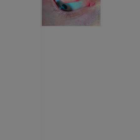
IRM
PREMIUM
IRM da mão
IRM
IRM do joelho
PREMIUM
IRM
PREMIUM
Radiografias do membro
superior
Radiografias
Artrografia do 
Artrografia CT
PREMIUM
PREMIUM
Membro superior
Ilustrações
IRM do torneze
retropé
PREMIUM
IRM
PREMIUM
Arteriografia do membro
superior
Angiografia
Antepé IRM
IRM
GRÁTIS
PREMIUM