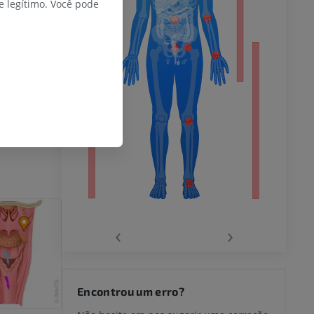
 legítimo. Você pode
 inferior
al Practice
.
nx.
agnética do
‹
›
joelho
Encontrou um erro?