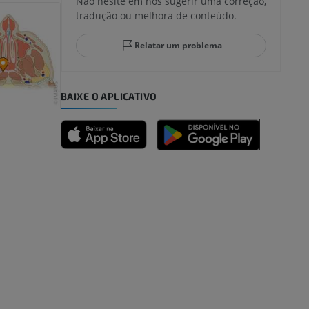
Não hesite em nos sugerir uma correção,
tradução ou melhora de conteúdo.
lo e do
Relatar um problema
BAIXE O APLICATIVO
dade inferior
 e ossos)
 dos membros