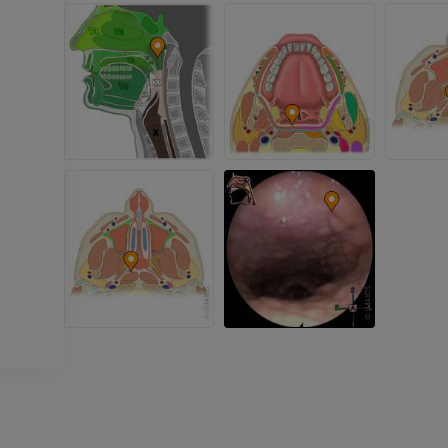
Membro superior
Ilustrações
IRM do torneze
retropé
PREMIUM
IRM
PREMIUM
Arteriografia do membro
superior
Angiografia
Antepé IRM
IRM
GRÁTIS
PREMIUM
Visible Human Project
Fotografia
CTA da extremi
TC
PREMIUM
PREMIUM
Perna (artérias
TC
GRÁTIS
Arteriografia