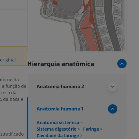
original
Hierarquia anatômica
nterno da
Anatomia humana 2
m a função de
ucoso da
s, da boca e
Anatomia humana 1
Anatomia sistêmica
>
Sistema digestório
>
Faringe
>
tratificado
Cavidade da faringe
>