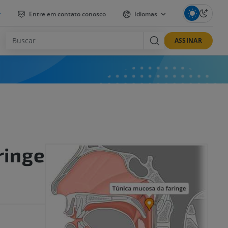
r
Entre em contato conosco
Idiomas
ASSINAR
ringe