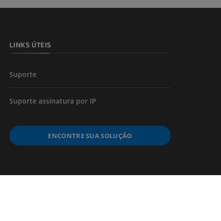
LINKS ÚTEIS
Suporte
Suporte assinatura por IP
ENCONTRE SUA SOLUÇÃO
lidade
Créditos
Preferências Cookies