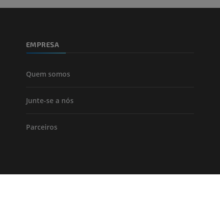
inferiores
Angiografia
GRÁTIS
EMPRESA
Quem somos
Junte-se a nós
Parceiros
Condições de uso
Política de privacidade
Condições de venda
Acessibi