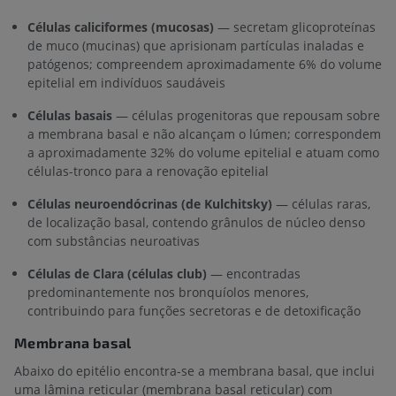
Células caliciformes (mucosas)
— secretam glicoproteínas
de muco (mucinas) que aprisionam partículas inaladas e
patógenos; compreendem aproximadamente 6% do volume
epitelial em indivíduos saudáveis
Células basais
— células progenitoras que repousam sobre
a membrana basal e não alcançam o lúmen; correspondem
a aproximadamente 32% do volume epitelial e atuam como
células-tronco para a renovação epitelial
Células neuroendócrinas (de Kulchitsky)
— células raras,
de localização basal, contendo grânulos de núcleo denso
com substâncias neuroativas
Células de Clara (células club)
— encontradas
predominantemente nos bronquíolos menores,
contribuindo para funções secretoras e de detoxificação
Membrana basal
Abaixo do epitélio encontra-se a membrana basal, que inclui
uma lâmina reticular (membrana basal reticular) com