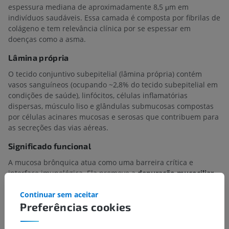
espessura mediana de aproximadamente 8,5 μm em
indivíduos saudáveis. Essa camada é composta por fibrilas de
colágeno e tem relevância clínica por se espessar em
doenças como a asma.
Lâmina própria
O tecido conjuntivo subepitelial (lâmina própria) contém
vasos sanguíneos (ocupando ~2,8% do tecido subepitelial em
condições de saúde), linfócitos, células inflamatórias
dispersas, músculo liso e glândulas submucosas compostas
por células acinares mucosas e serosas que contribuem para
as secreções das vias aéreas.
Significado funcional
A mucosa brônquica atua como uma barreira crítica e
interface imunológica. Ela promove a
depuração mucociliar
(o "escalonador mucociliar"), secreta muco protetor e
substâncias antimicrobianas, e participa ativamente das
Continuar sem aceitar
respostas imunes inatas e adaptativas por meio da liberação
Preferências cookies
de citocinas, quimiocinas e interferons. As células epiteliais
também modulam o tônus do músculo liso subjacente por