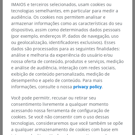
IMAIOS e terceiros selecionados, usam cookies ou
meio da liberação de mediadores broncoativos.
tecnologias semelhantes, em particular para medir a
audiência. Os cookies nos permitem analisar e
A tradução está incorreta?
RELATAR
armazenar informações como as características do seu
dispositivo, assim como determinados dados pessoais
(por exemplo, endereços IP, dados de navegação, uso
ou geolocalização, identificadores exclusivos). Esses
Galeria
dados são processados para as seguintes finalidades:
análise e melhoria da experiência do usuário e/ou
nossa oferta de conteúdo, produtos e serviços, medição
e análise de audiência, interação com redes sociais,
exibição de conteúdo personalizado, medição de
desempenho e apelo de conteúdo. Para mais
informações, consulte o nossa
privacy policy
.
Você pode permiitr, recusar ou retirar seu
consentimento livremente a qualquer momento
acessando nossa ferramenta de configuração de
cookies. Se você não consentir com o uso dessas
tecnologias, consideraremos que você também se opõe
a qualquer armazenamento de cookies com base em