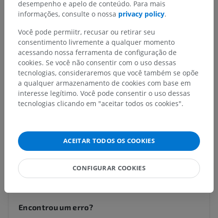
desempenho e apelo de conteúdo. Para mais
Corpo humano
>
Systemata integrantia
>
informações, consulte o nossa
privacy policy
.
Sistema circulatório
>
Vasos
>
Vaso linfático
Você pode permiitr, recusar ou retirar seu
consentimento livremente a qualquer momento
Estruturas subjacentes:
acessando nossa ferramenta de configuração de
Vaso linfático superficial
cookies. Se você não consentir com o uso dessas
Vaso linfático profundo
tecnologias, consideraremos que você também se opõe
Capilar linfático
a qualquer armazenamento de cookies com base em
interesse legítimo. Você pode consentir o uso dessas
tecnologias clicando em "aceitar todos os cookies".
Anatomia humana 1
ACEITAR TODOS OS COOKIES
Traduções
CONFIGURAR COOKIES
Encontrou um erro?