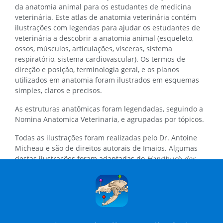
da anatomia animal para os estudantes de medicina
veterinária. Este atlas de anatomia veterinária contém
ilustrações com legendas para ajudar os estudantes de
veterinária a descobrir a anatomia animal (esqueleto,
ossos, músculos, articulações, vísceras, sistema
respiratório, sistema cardiovascular). Os termos de
direção e posição, terminologia geral, e os planos
utilizados em anatomia foram ilustrados em esquemas
simples, claros e precisos.
As estruturas anatômicas foram legendadas, seguindo a
Nomina Anatomica Veterinaria, e agrupadas por tópicos.
Todas as ilustrações foram realizadas pelo Dr. Antoine
Micheau e são de direitos autorais de Imaios. Algumas
destas ilustrações foram adaptadas do
Handbuch der
Anatomie der Tiere für Künstler
(apresentados pela
Universidade de Wisconsin Coleção Digital).