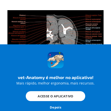
Figura 1 -
Anatomy of the canine shoulder (scapula,
humerus, ligaments, shoulder joint, muscles and
tendons) on CT
vet-Anatomy é melhor no aplicativo!
Mais rápido, melhor ergonomia, mais recursos.
ACESSE O APLICATIVO
Depois