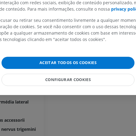
 interação com redes sociais, exibição de conteúdo personalizado,
Cavalo - Dedo
e conteúdo. Para mais informações, consulte o nossa
privacy poli
IRM
recusar ou retirar seu consentimento livremente a qualquer mome
PREMIUM
ração de cookies. Se você não consentir com o uso dessas tecnolo
põe a qualquer armazenamento de cookies com base em interesse
Horse - Finger and Hoof
s tecnologias clicando em "aceitar todos os cookies".
Ilustrações
PREMIUM
ACEITAR TODOS OS COOKIES
Cavalo - Cabeça
TC
PREMIUM
CONFIGURAR COOKIES
termédia central
Cavalo - Dentes
Ilustrações
rmédia lateral
GRÁTIS
s accessorii
s nervus trigemini