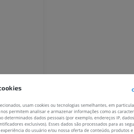
CAVALO
CAMUNDONGO
Cavalo - Osteologia
Camundongo - C
Ilustrações
TC
PREMIUM
GRÁTIS
Cavalo - Osteologia
Radiografias
GRÁTIS
Cavalo - carpo
cookies
C
TC
PREMIUM
lecionados, usam cookies ou tecnologias semelhantes, em particul
 nos permitem analisar e armazenar informações como as caracterí
Cavalo – Miologia
omo determinados dados pessoais (por exemplo, endereços IP, dado
Ilustrações
entificadores exclusivos). Esses dados são processados para as segu
PREMIUM
 experiência do usuário e/ou nossa oferta de conteúdo, produtos e