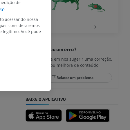
 medição de
cy
.
nto acessando nossa
‹
›
gias, consideraremos
 legítimo. Você pode
Encontrou um erro?
Não hesite em nos sugerir uma correção,
tradução ou melhora de conteúdo.
Relatar um problema
BAIXE O APLICATIVO