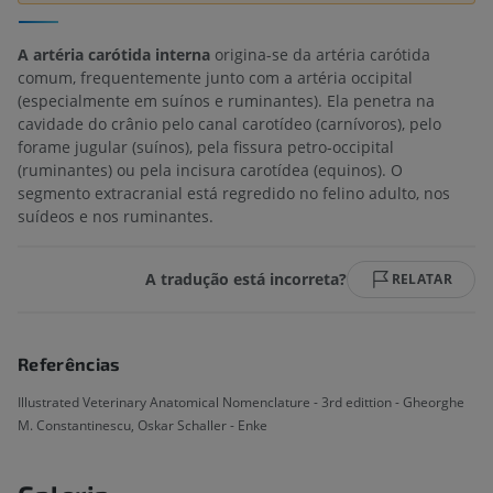
A artéria carótida interna
origina-se da artéria carótida
comum, frequentemente junto com a artéria occipital
(especialmente em suínos e ruminantes). Ela penetra na
cavidade do crânio pelo canal carotídeo (carnívoros), pelo
forame jugular (suínos), pela fissura petro-occipital
(ruminantes) ou pela incisura carotídea (equinos). O
segmento extracranial está regredido no felino adulto, nos
suídeos e nos ruminantes.
A tradução está incorreta?
RELATAR
Referências
Illustrated Veterinary Anatomical Nomenclature - 3rd edittion - Gheorghe
M. Constantinescu, Oskar Schaller - Enke