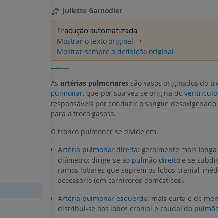
Juliette Garnodier
Tradução automatizada
Mostrar o texto original
Mostrar sempre a definição original
As
artérias pulmonares
são vasos originados do
tr
pulmonar
, que por sua vez se origina do
ventrículo
responsáveis por conduzir o sangue desoxigenado
para a troca gasosa.
O tronco pulmonar se divide em:
Artéria pulmonar direita
: geralmente mais longa
diâmetro; dirige-se ao
pulmão direito
e se subdi
ramos lobares que suprem os lobos cranial, médi
accessório (em carnívoros domésticos).
Artéria pulmonar esquerda
: mais curta e de men
distribui-se aos lobos cranial e caudal do
pulmão