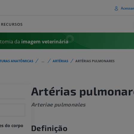
Acessa
RECURSOS
atomia da
imagem
veterinária
TURAS ANATÔMICAS
...
ARTÉRIAS
ARTÉRIAS PULMONARES
Artérias pulmonar
Arteriae pulmonales
es do corpo
Definição