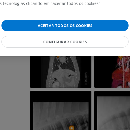
GRÁTIS
s tecnologias clicando em "aceitar todos os cookies".
Cavalo - carpo
TC
ACEITAR TODOS OS COOKIES
PREMIUM
CONFIGURAR COOKIES
Cavalo – Miologia
Ilustrações
PREMIUM
Cavalo - Dedo
IRM
PREMIUM
Horse - Finger and Hoof
Ilustrações
PREMIUM
Cavalo - Cabeça