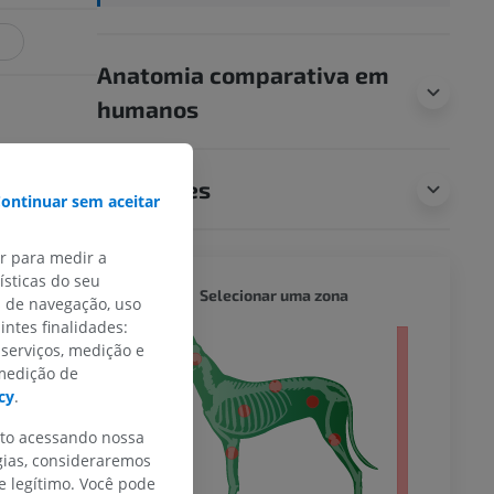
R
Anatomia comparativa em
humanos
ammals, 6th
Traduções
ontinuar sem aceitar
tion, Elsevier
ar para medir a
sticas do seu
CÃO - 
Selecionar uma zona
s de navegação, uso
intes finalidades:
orpo inteiro
 serviços, medição e
 medição de
cy
.
nto acessando nossa
gias, consideraremos
 legítimo. Você pode