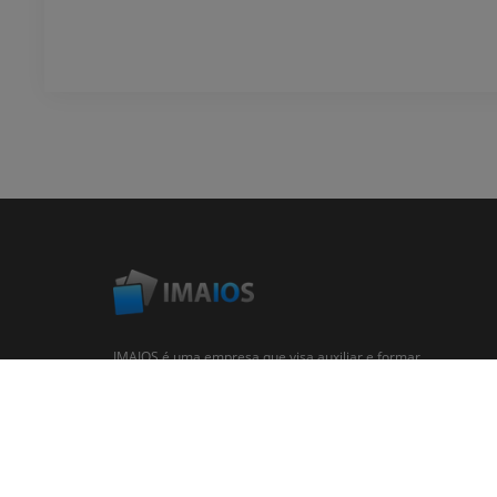
IMAIOS é uma empresa que visa auxiliar e formar
profissionais na área humana e veterinária. Auxiliando
profissionais de saúde através de atlas de anatomia,
imagens médicas, banco de dados colaborativo de casos
clínicos, cursos online...