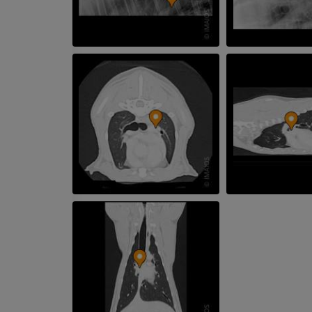
TC
PREMIUM
Cavalo - Dentes
Ilustrações
GRÁTIS