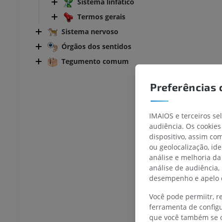
Sistema linfático
Termos gerais
Sistema nervoso
Órgãos dos sentidos
Tegumento comum
Preferências 
IMAIOS e terceiros se
audiência. Os cookies
BOVINO
dispositivo, assim c
ou geolocalização, id
 Cabeça e Pescoço
Bovino - Anatomia geral
análise e melhoria da
Ilustrações
análise de audiência,
UM
GRÁTIS
desempenho e apelo d
Você pode permiitr, 
Tórax
Bovino - Osteologia
ferramenta de configu
Ilustrações
que você também se o