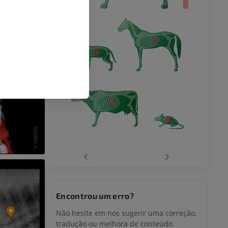
‹
›
Encontrou um erro?
Não hesite em nos sugerir uma correção,
tradução ou melhora de conteúdo.