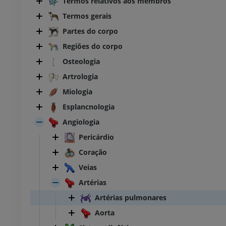
Termos relativos aos membros
Termos gerais
Partes do corpo
Regiões do corpo
Osteologia
Artrologia
Miologia
Esplancnologia
Angiologia
Pericárdio
Coração
Veias
Artérias
Artérias pulmonares
Aorta