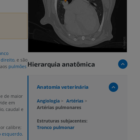
onco
 direito
, e são
Hierarquia anatômica
 aos
pulmões
Anatomia veterinária
 e de maior
Angiologia
>
Artérias
>
vide em
Artérias pulmonares
o, caudal e
Estruturas subjacentes:
Tronco pulmonar
or calibre;
 esquerdo
.