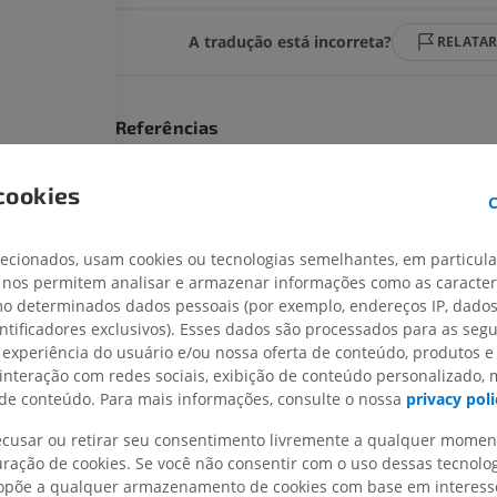
A tradução está incorreta?
RELATA
Referências
König HE, Lieibich HG. Veterinary Anatomy of Domestic m
edition, Schattauer, Stuttgart, 2014.
cookies
C
Evans HE, de Lahunta A. Miller’s anatomy of the dog, 4th edi
Saunders, St Louis, 2012.
lecionados, usam cookies ou tecnologias semelhantes, em particul
 nos permitem analisar e armazenar informações como as caracterí
CAVALO
CAMUNDONGO
omo determinados dados pessoais (por exemplo, endereços IP, dado
Galeria
entificadores exclusivos). Esses dados são processados para as segu
Cavalo - Osteologia
Camundongo - C
 experiência do usuário e/ou nossa oferta de conteúdo, produtos e
Ilustrações
TC
 interação com redes sociais, exibição de conteúdo personalizado,
PREMIUM
GRÁTIS
e conteúdo. Para mais informações, consulte o nossa
privacy poli
recusar ou retirar seu consentimento livremente a qualquer mome
Cavalo - Osteologia
ração de cookies. Se você não consentir com o uso dessas tecnolo
Radiografias
põe a qualquer armazenamento de cookies com base em interesse